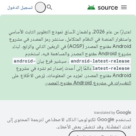
تسجيل الدخول
اعتبارًا من عام 2026، ولضمان اتّساق نموذج التطوير الثابت الأساسي
واستقرار المنصة في النظام المتكامل، سننشر رمز المصدر في مشروع
Android مفتوح المصدر (AOSP) في الربعَين الثاني والرابع. لبناء
مشروع Android مفتوح المصدر والمساهمة فيه، استخدِم
android-latest-release
. سيشير فرع بيان
android-
latest-release
دائمًا إلى أحدث إصدار تم نشره في مشروع
Android مفتوح المصدر. لمزيد من المعلومات، يُرجى الاطّلاع على
التغييرات في مشروع Android مفتوح المصدر
.
تستخدم Google تكنولوجيا الذكاء الاصطناعي لترجمة المحتوى إلى
لغتك المفضّلة، وقد تتضمّن بعض الأخطاء.