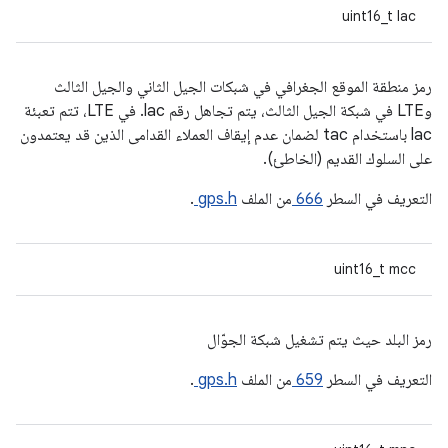
uint16_t lac
رمز منطقة الموقع الجغرافي في شبكات الجيل الثاني والجيل الثالث
وLTE في شبكة الجيل الثالث، يتم تجاهل رقم lac. في LTE، تتم تعبئة
lac باستخدام tac لضمان عدم إيقاف العملاء القدامى الذين قد يعتمدون
على السلوك القديم (الخاطئ).
التعريف في السطر
666
من الملف
gps.h
.
uint16_t mcc
رمز البلد حيث يتم تشغيل شبكة الجوّال
التعريف في السطر
659
من الملف
gps.h
.