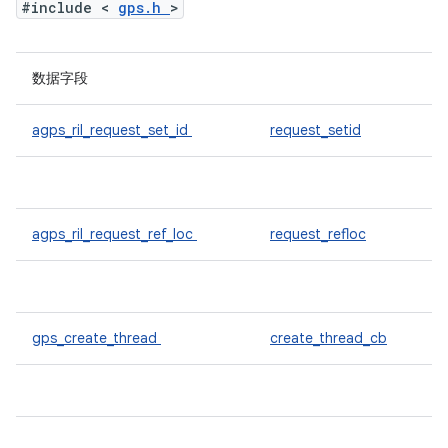
#include <
gps.h
>
数据字段
agps_ril_request_set_id
request_setid
agps_ril_request_ref_loc
request_refloc
gps_create_thread
create_thread_cb