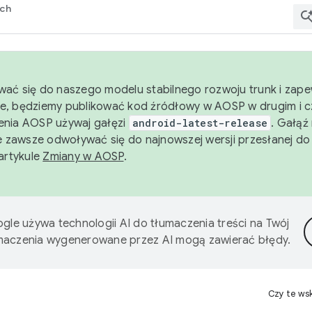
rch
wać się do naszego modelu stabilnego rozwoju trunk i zape
e, będziemy publikować kod źródłowy w AOSP w drugim i c
enia AOSP używaj gałęzi
android-latest-release
. Gałąź
 zawsze odwoływać się do najnowszej wersji przesłanej do
 artykule
Zmiany w AOSP
.
gle używa technologii AI do tłumaczenia treści na Twój
umaczenia wygenerowane przez AI mogą zawierać błędy.
Czy te ws