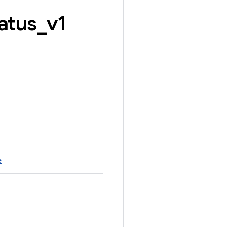
atus
_
v1
e