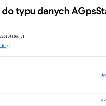
 do typu danych AGps
St
AGpsStatus_v1
l.h
>
siz
typ