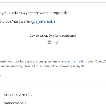
ych została wygenerowana z tego pliku:
/include/hardware/
gps_internal.h
Czy te wskazówki były pomocne?
menty kodu podlegają licencjom opisanym w
Licencji na treści
. Java i OpenJ
ącymi do firmy Oracle lub jej podmiotów stowarzyszonych.
.
SPOŁECZNOŚĆ
@Android na X