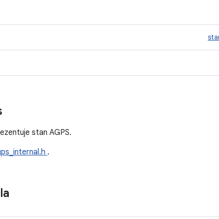
sta
s
rezentuje stan AGPS.
gps_internal.h
.
la