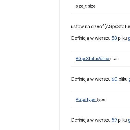
size_t size
ustaw na sizeof(AGpsStatus
Definicja w wierszu
58
pliku
AGpsStatusValue
stan
Definicja w wierszu
60
pliku
AGpsType
type
Definicja w wierszu
59
pliku