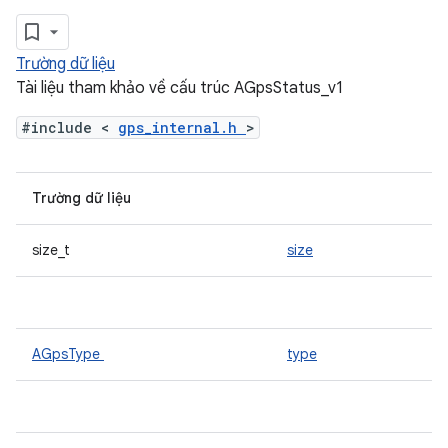
Trường dữ liệu
Tài liệu tham khảo về cấu trúc AGpsStatus_v1
#include <
gps_internal.h
>
Trường dữ liệu
size_t
size
AGpsType
type