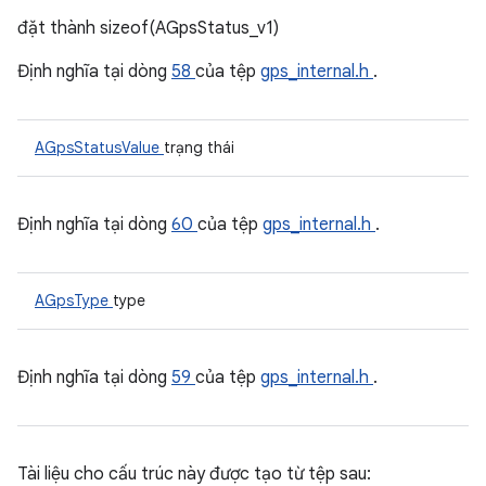
đặt thành sizeof(AGpsStatus_v1)
Định nghĩa tại dòng
58
của tệp
gps_internal.h
.
AGpsStatusValue
trạng thái
Định nghĩa tại dòng
60
của tệp
gps_internal.h
.
AGpsType
type
Định nghĩa tại dòng
59
của tệp
gps_internal.h
.
Tài liệu cho cấu trúc này được tạo từ tệp sau: