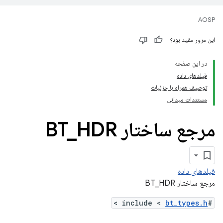
AOSP
این مرور مفید بود؟
در این صفحه
فیلدهای داده
توصیف همراه با جزئیات
مستندات میدانی
مرجع ساختار BT
HDR
_
فیلدهای داده
مرجع ساختار BT_HDR
>
bt_types.h
#include <