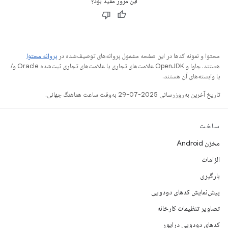
این مرور مفید بود؟
محتوا و نمونه کدها در این صفحه مشمول پروانه‌های توصیف‌شده در
پروانه محتوا
هستند. جاوا و OpenJDK علامت‌های تجاری یا علامت‌های تجاری ثبت‌شده Oracle و/
یا وابسته‌های آن هستند.
تاریخ آخرین به‌روزرسانی 2025-07-29 به‌وقت ساعت هماهنگ جهانی.
ساخت
مخزن Android
الزامات
بارگیری
پیش‌نمایش کدهای دودویی
تصاویر تنظیمات کارخانه
کدهای دودویی درایور