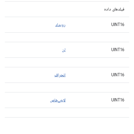
فیلدهای داده
UINT16
رویداد
UINT16
لن
UINT16
انحراف
UINT16
لایه_خاص