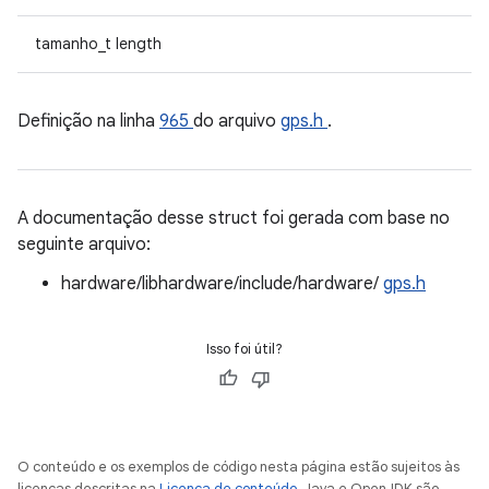
tamanho_t length
Definição na linha
965
do arquivo
gps.h
.
A documentação desse struct foi gerada com base no
seguinte arquivo:
hardware/libhardware/include/hardware/
gps.h
Isso foi útil?
O conteúdo e os exemplos de código nesta página estão sujeitos às
licenças descritas na
Licença de conteúdo
. Java e OpenJDK são