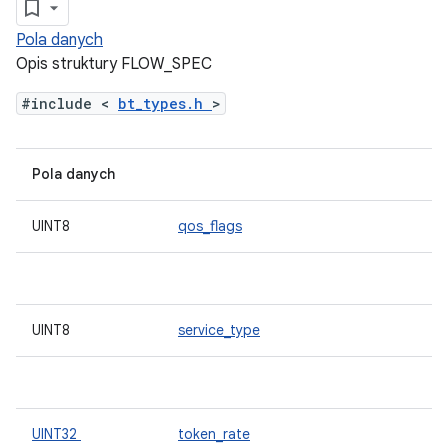
Pola danych
Opis struktury FLOW_SPEC
#include <
bt_types.h
>
Pola danych
UINT8
qos_flags
UINT8
service_type
UINT32
token_rate