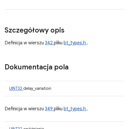
Szczegółowy opis
Definicja w wierszu
342
pliku
bt_types.h
.
Dokumentacja pola
UINT32
delay_variation
Definicja w wierszu
349
pliku
bt_types.h
.