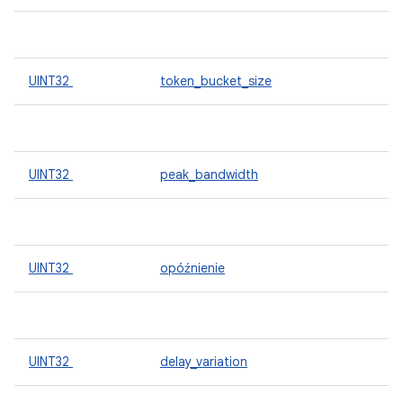
UINT32
token_bucket_size
UINT32
peak_bandwidth
UINT32
opóźnienie
UINT32
delay_variation