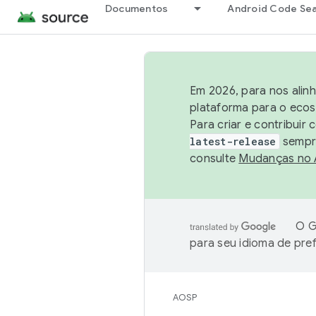
Documentos
Android Code Se
Em 2026, para nos alin
plataforma para o ecos
Para criar e contribuir
latest-release
sempre
consulte
Mudanças no
O G
para seu idioma de pre
AOSP