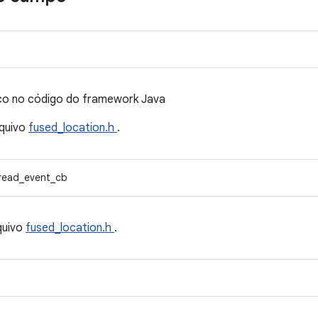
co no código do framework Java
quivo
fused_location.h
.
read_event_cb
quivo
fused_location.h
.