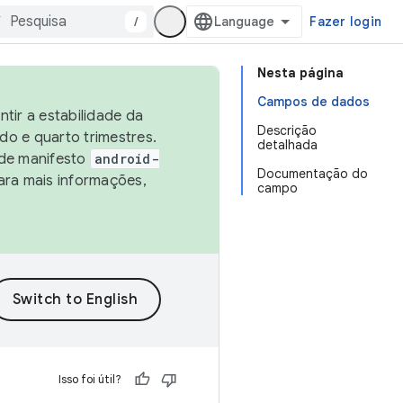
/
Fazer login
Nesta página
Campos de dados
tir a estabilidade da
Descrição
o e quarto trimestres.
detalhada
 de manifesto
android-
Documentação do
ara mais informações,
campo
Isso foi útil?