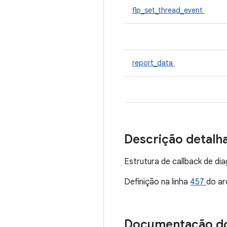
flp_set_thread_event
report_data
Descrição detalh
Estrutura de callback de di
Definição na linha
457
do ar
Documentação d