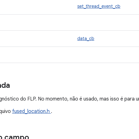
set_thread_event_cb
data_cb
ada
agnóstico do FLP. No momento, não é usado, mas isso é para 
quivo
fused_location.h
.
o campo