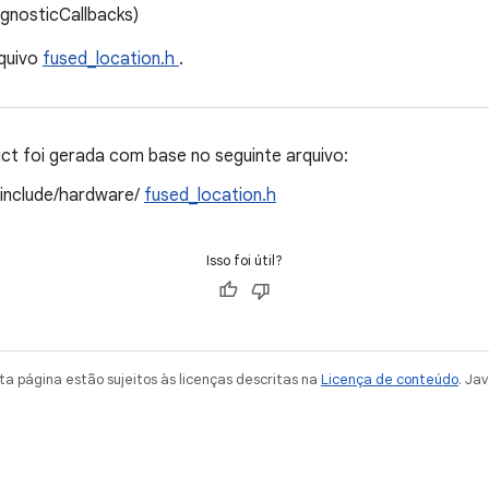
gnosticCallbacks)
quivo
fused_location.h
.
t foi gerada com base no seguinte arquivo:
/include/hardware/
fused_location.h
Isso foi útil?
a página estão sujeitos às licenças descritas na
Licença de conteúdo
. Ja