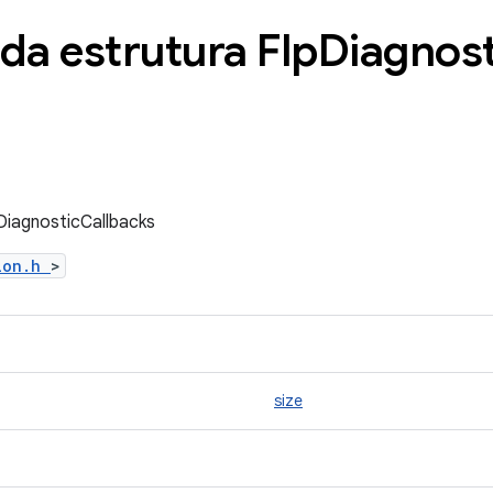
da estrutura Flp
Diagnost
DiagnosticCallbacks
tion.h
>
size