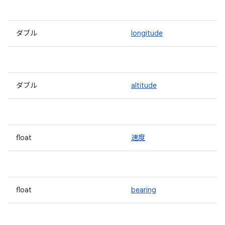
ダブル
longitude
ダブル
altitude
float
速度
float
bearing