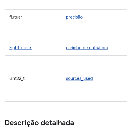
flutuar
precisão
FlpUtcTime
carimbo de data/hora
uint32_t
sources_used
Descrição detalhada