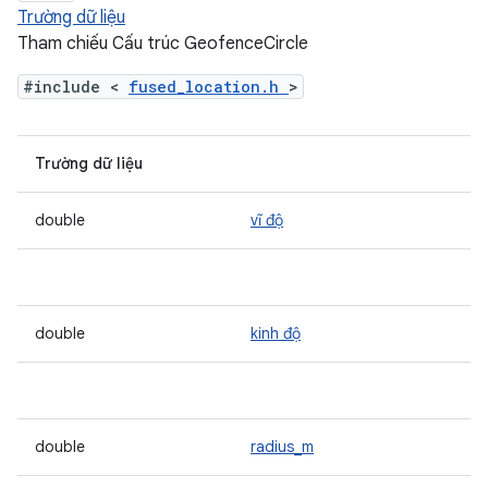
Trường dữ liệu
Tham chiếu Cấu trúc GeofenceCircle
#include <
fused_location.h
>
Trường dữ liệu
double
vĩ độ
double
kinh độ
double
radius_m