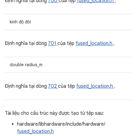
Định nghĩa tại dòng
700
của tệp
fused_location.h
.
kinh độ đôi
Định nghĩa tại dòng
701
của tệp
fused_location.h
.
double radius_m
Định nghĩa tại dòng
702
của tệp
fused_location.h
.
Tài liệu cho cấu trúc này được tạo từ tệp sau:
hardware/libhardware/include/hardware/
fused_location.h