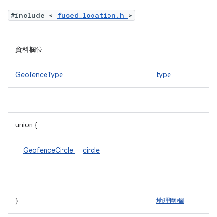
#include <
fused_location.h
>
資料欄位
GeofenceType
type
union {
GeofenceCircle
circle
}
地理圍欄