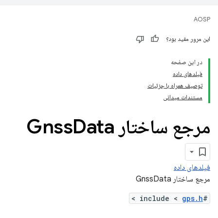
AOSP
این مرور مفید بود؟
در این صفحه
فیلدهای داده
توصیف همراه با جزئیات
مستندات میدانی
مرجع ساختار Gnss
Data
فیلدهای داده
مرجع ساختار GnssData
>
gps.h
#include <