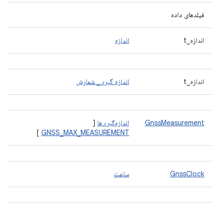
فیلدهای داده
اندازه_t
اندازه
اندازه_t
اندازه گیری_ شمارش
GnssMeasurement
اندازه‌گیری‌ها
[
]
GNSS_MAX_MEASUREMENT
GnssClock
ساعت