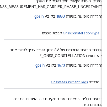
זמינים, השדה 'flags' חייב להכיל את הערך
GNSS_MEASUREMENT_HAS_CARRIER_PHASE_UNCERTAINTY
הגדרה מופיעה בשורה
1880
בקובץ
gps.h
.
GnssConstellationType
קבוצת כוכבים
הגדרת קבוצת הכוכבים של SV נתון. הערך צריך להיות אחד
הקבועים GNSS_CONSTELLATION_*
הגדרה מופיעה בשורה
1673
בקובץ
gps.h
.
הדגלים
GnssMeasurementFlags
בוצת דגלים שמציינת את התקינות של השדות במבנה
נתונים הזה.