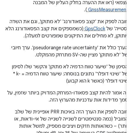
צמאי (ראו את ההערה בחלק העליון של המבנה
).
GnssMeasuremen
ובה לספק את 'קצב פסאודורנג' 'לא מתוקן', וגם את השדה
סטייה' של
GpsClock
(כשמספקים את קצב הפסאודורנג הלא
תוקן, לא מחילים את התיקונים שמפורטים למעלה).
הערך כולל את 'pseudorange rate uncertainty'. ערך חיובי
ל 'לא מתוקן' מציין שה-SV מתרחק מהמקלט.
סימן של 'שיעור טווח הדמיה לא מתוקן' והקשר שלו לסימן
של 'שינוי דופלר' נתונים בנוסחה: שיעור טווח הדמיה = -k *
ינוי דופלר (כאשר k הוא קבוע)
ה אמור להיות קצב פסאודו-המרחק המדויק ביותר שזמין, על
מך מדידות אות עדכניות מהערוץ הזה.
חובה לספק את הערך הזה באיכות PRR אופיינית של שלב
מוביל (כמה סנטימטרים לשנייה לשנייה של אי-ודאות, או
ותר) – כשהאותות חזקים ויציבים מספיק, למשל אותות