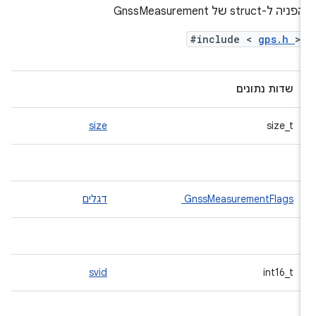
פניה ל-struct של GnssMeasurement
#include <
gps.h
>
שדות נתונים
size
size_t
GnssMeasurementFlags
דגלים
svid
int16_t