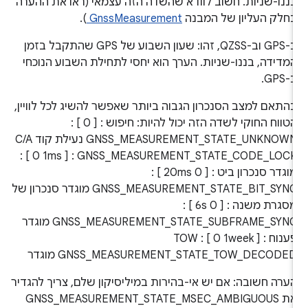
ננו-שניות. חשוב לוודא שהשדה הזה עצמאי (ראו את ההערה
חלק העליון של המבנה
GnssMeasurement
).
ב-GPS וב-QZSS, זהו: שעון השבוע של GPS שהתקבל בזמן
מדידה, בננו-שניות. הערך הוא יחסי לתחילת השבוע הנוכחי
-GPS.
התאם למצב הסנכרון הגבוה ביותר שאפשר להשיג לכל לוויין,
הטווח החוקי לשדה הזה יכול להיות: חיפוש : [ 0 ] :
GNSS_MEASUREMENT_STATE_UNKNOWN נעילת קוד C/A
: [ 0 1ms ] : GNSS_MEASUREMENT_STATE_CODE_LOC
מוגדר סנכרון ביט : [ 0 20ms ] :
GNSS_MEASUREMENT_STATE_BIT_SYNC מוגדר סנכרון של
מסגרת משנה : [ 0 6s ] :
GNSS_MEASUREMENT_STATE_SUBFRAME_SYNC מוגדר
פענוח TOW : [ 0 1week ] :
GNSS_MEASUREMENT_STATE_TOW_DECODE מוגדר
ערה חשובה: אם יש אי-בהירות במיליסיקון שלם, צריך להגדיר
את GNSS_MEASUREMENT_STATE_MSEC_AMBIGUOUS