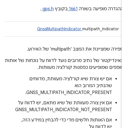
הגדרה מופיעה בשורה
1661
בקובץ
gps.h
.
GnssMultipathIndicator
multipath_indicator
פירה שמציינת את המצב 'multipath' של האירוע.
אינדיקטור של נתיב מרובים נועד לדווח על נוכחות של אותות
ופפים שמופיעים כפסגות קורלציה מעוותות.
אם יש צורת שיא קורלציה מעוותת, מדווחים
שהנתיב המרוב הוא
GNSS_MULTIPATH_INDICATOR_PRESENT.
אם אין צורה מעוותת של שיא מתאם, יש לדווח על
GNSS_MULTIPATH_INDICATOR_NOT_PRESENT
אם האותות חלשים מדי כדי להבחין במידע הזה,
יש לדווח על