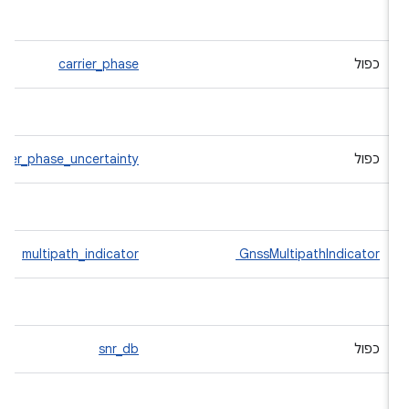
כפול
carrier_phase
כפול
carrier_phase_uncertainty
multipath_indicator
GnssMultipathIndicator
כפול
snr_db