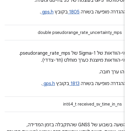
סימולטור GPS בעוצמה של 35 dB-Hz ומעלה.
הגדרה מופיעה בשורה
1805
בקובץ
gps.h
.
double pseudorange_rate_uncertainty_mps
אי-הוודאות של 1-Sigma של pseudorange_rate_mps.
י-הוודאות מיוצגת כערך מוחלט (חד-צדדי).
הו ערך חובה.
הגדרה מופיעה בשורה
1813
בקובץ
gps.h
.
int64_t received_sv_time_in_ns
השעה בשבוע של GNSS שהתקבלה בזמן המדידה,