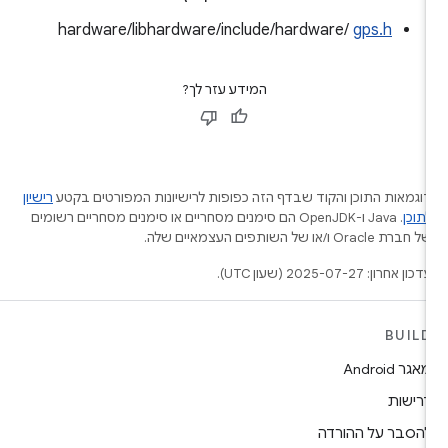
hardware/libhardware/include/hardware/
gps.h
המידע עזר לך?
וגמאות התוכן והקוד שבדף הזה כפופות לרישיונות המפורטים בקטע
רישיון
תוכן
.‏ Java ו-OpenJDK הם סימנים מסחריים או סימנים מסחריים רשומים
ל חברת Oracle ו/או של השותפים העצמאיים שלה.
דכון אחרון: 2025-07-27 (שעון UTC).
BUIL
אגר Android
רישות
הסבר על ההורדה