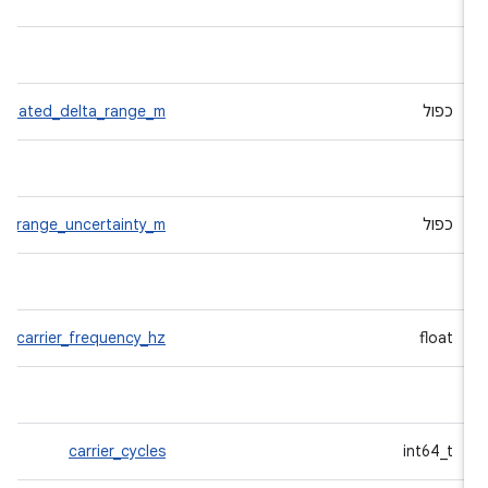
כפול
cumulated_delta_range_m
כפול
elta_range_uncertainty_m
carrier_frequency_hz
float
carrier_cycles
int64_t