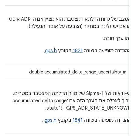
המצב של טווח הדלתא המצטבר. הוא מציין אם ה-ADR אופס
ו אם יש זליגה במחזור (הצבעה על אובדן הנעילה).
הו ערך חובה.
הגדרה מופיעה בשורה
1821
בקובץ
gps.h
.
double accumulated_delta_range_uncertainty_m
אי-ודאות של 1-Sigma של טווח הדלתה המצטבר במטרים.
צריך לאכלס את הערך הזה אם 'accumulated delta range
state' != GPS_ADR_STATE_UNKNOWN
הגדרה מופיעה בשורה
1841
בקובץ
gps.h
.