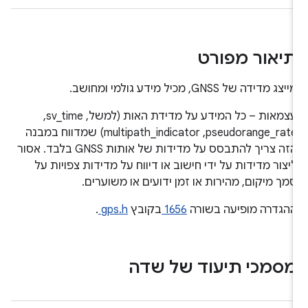
יאור מפורט
ייצג מדידה של GNSS, מכיל מידע גולמי ומחושב.
עצמאות – כל המידע על מדידת האות (למשל, sv_time,‏
pseudorange_rate,‏ multipath_indicator) שמדווח במבנה
הזה צריך להתבסס על מדידות של אותות GNSS בלבד. אסור
יצור מדידות על ידי חישוב או דיווח על מדידות צפויות על
מך מיקום, מהירות או זמן ידועים או משוערים.
הגדרה מופיעה בשורה
1656
בקובץ
gps.h
.
סמכי תיעוד של שדה