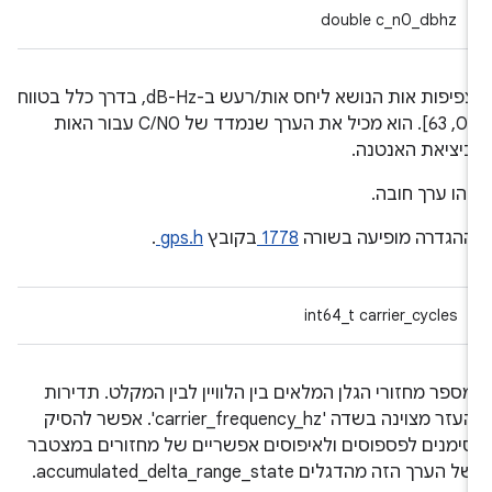
double c_n0_dbhz
צפיפות אות הנושא ליחס אות/רעש ב-dB-Hz, בדרך כלל בטווח
[0, 63]. הוא מכיל את הערך שנמדד של C/N0 עבור האות
יציאת האנטנה.
הו ערך חובה.
הגדרה מופיעה בשורה
1778
בקובץ
gps.h
.
int64_t carrier_cycles
ספר מחזורי הגלן המלאים בין הלוויין לבין המקלט. תדירות
העזר מצוינה בשדה 'carrier_frequency_hz'. אפשר להסיק
ימנים לפספוסים ולאיפוסים אפשריים של מחזורים במצטבר
ל הערך הזה מהדגלים accumulated_delta_range_state.