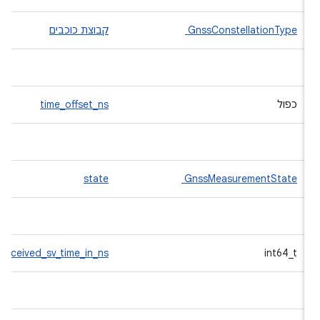
GnssConstellationType
קבוצת כוכבים
כפול
time_offset_ns
state
GnssMeasurementState
received_sv_time_in_ns
int64_t