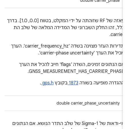
double carrier_phase
פאזה של RF שזוהתה על ידי המקלט, בטווח [0.0, 1.0]. בדרך
לל, זהו החלק השברוני של המדידה המלאה של שלב הת
carrier
תדירות העזר מצוינה בשדה 'carrier_frequency_hz'. הערך
כיל את הערך 'carrier-phase uncertainty'.
אם הנתונים זמינים, השדה 'flags' חייב להכיל את הערך
GNSS_MEASUREMENT_HAS_CARRIER_PHASE
הגדרה מופיעה בשורה
1873
בקובץ
gps.h
.
double carrier_phase_uncertainty
אי-ודאות של 1-Sigma של שלב התדר הנושא. אם הנתונים