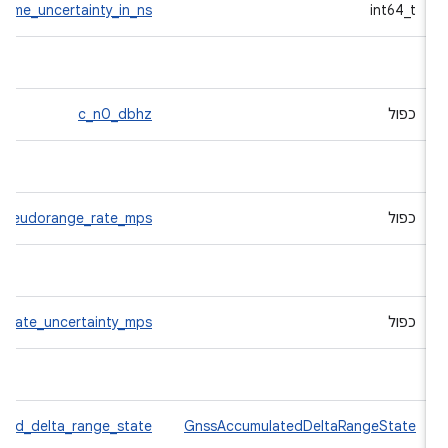
sv_time_uncertainty_in_ns
int64_t
כפול
c_n0_dbhz
כפול
pseudorange_rate_mps
כפול
ge_rate_uncertainty_mps
ulated_delta_range_state
GnssAccumulatedDeltaRangeState