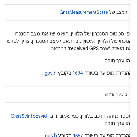
המצב של
GnssMeasurementState
פי סטטוס הסנכרון של הלוויין. הוא מייצג את מצב הסנכרון
נוכחי של הלוויין המשויך. בהתאם למצב הסנכרון, צריך לפרש
ת השדה 'received GPS tow' בהתאם.
הו ערך חובה.
הגדרה מופיעה בשורה
1694
בקובץ
gps.h
.
int16_t svid
ספר מזהה הרכב בלוויין, כפי שמוגדר ב-
GnssSvInfo::svid
הו ערך חובה.
הגדרה מופיעה בשורה
1667
בקובץ
gps.h
.