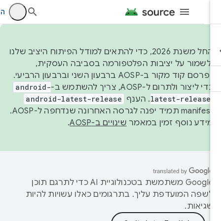
היכנ
החל משנת 2026, כדי להתאים למודל הפיתוח היציב שלנו
לשמור על יציבות הפלטפורמה בסביבה העסקית,
נפרסם קוד מקור ב-AOSP ברבעון השני וברבעון הרביעי.
די ליצור ולתרום ל-AOSP, צריך להשתמש ב-
android-
latest-release
. הענף
android-latest-release
manifest תמיד יפנה לגרסה האחרונה שנדחפה ל-AOSP.
ידע נוסף זמין במאמר
שינויים ב-AOSP
.
‫Google משתמשת בטכנולוגיית AI כדי לתרגם תוכן
שפה המועדפת עליך. בתרגומים כאלו עשויות להיות
גיאות.