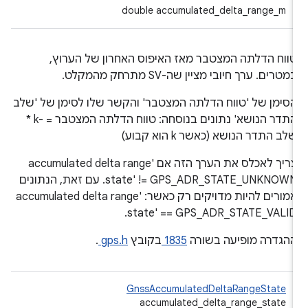
double accumulated_delta_range_m
ווח הדלתה המצטבר מאז האיפוס האחרון של הערוץ,
מטרים. ערך חיובי מציין שה-SV מתרחק מהמקלט.
סימן של 'טווח הדלתה המצטבר' והקשר שלו לסימן של 'שלב
התדר הנושא' נתונים בנוסחה: טווח הדלתה המצטבר = -k *
לב התדר הנושא (כאשר k הוא קבוע)
צריך לאכלס את הערך הזה אם 'accumulated delta range
state' != GPS_ADR_STATE_UNKNOWN. עם זאת, הנתונים
אמורים להיות מדויקים רק כאשר: 'accumulated delta range
state' == GPS_ADR_STATE_VALID
הגדרה מופיעה בשורה
1835
בקובץ
gps.h
.
GnssAccumulatedDeltaRangeState
accumulated_delta_range_state