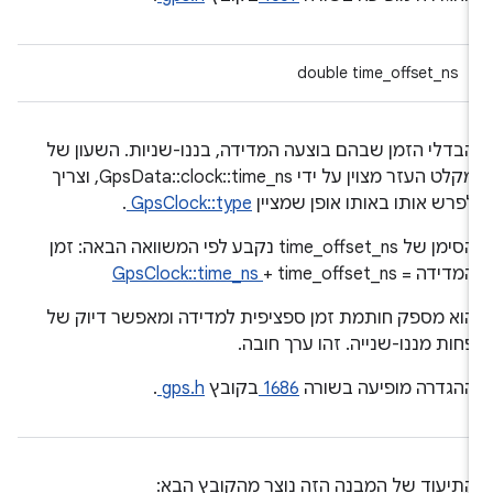
double time_offset_ns
בדלי הזמן שבהם בוצעה המדידה, בננו-שניות. השעון של
מקלט העזר מצוין על ידי GpsData::clock::time_ns, וצריך
פרש אותו באותו אופן שמציין
GpsClock::type
.
הסימן של time_offset_ns נקבע לפי המשוואה הבאה: זמן
מדידה =
+ time_offset_ns
GpsClock::time_ns
וא מספק חותמת זמן ספציפית למדידה ומאפשר דיוק של
חות מננו-שנייה. זהו ערך חובה.
הגדרה מופיעה בשורה
1686
בקובץ
gps.h
.
תיעוד של המבנה הזה נוצר מהקובץ הבא: