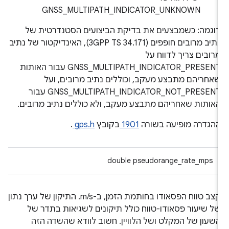
GNSS_MULTIPATH_INDICATOR_UNKNOWN
וגמה: כשמבצעים את בדיקת הביצועים הסטנדרטית של
נתיב מרובים חופפים (3GPP TS 34.171), האינדיקטור של נתיב
רובים צריך לדווח על
GNSS_MULTIPATH_INDICATOR_PRESENT עבור האותות
אחריהם מתבצע מעקב, וכוללים נתיב מרובים, ועל
GNSS_MULTIPATH_INDICATOR_NOT_PRESENT עבור
אותות שאחריהם מתבצע מעקב, ולא כוללים נתיב מרובים.
הגדרה מופיעה בשורה
1901
בקובץ
gps.h
.
double pseudorange_rate_mps
קצב טווח הפסאודו בחותמת הזמן, ב-m/s. התיקון של ערך נתון
ל שיעור פסאודו-טווח כולל תיקונים לשגיאות בתדר של
שעון של המקלט ושל הלוויין. חשוב לוודא שהשדה הזה