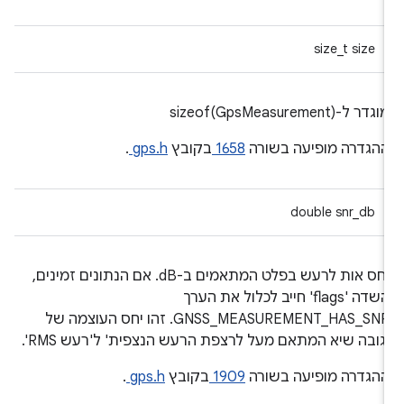
size_t size
וגדר ל-sizeof(GpsMeasurement)
הגדרה מופיעה בשורה
1658
בקובץ
gps.h
.
double snr_db
יחס אות לרעש בפלט המתאמים ב-dB. אם הנתונים זמינים,
השדה 'flags' חייב לכלול את הערך
GNSS_MEASUREMENT_HAS_SNR. זהו יחס העוצמה של
גובה שיא המתאם מעל לרצפת הרעש הנצפית' ל'רעש RMS'.
הגדרה מופיעה בשורה
1909
בקובץ
gps.h
.