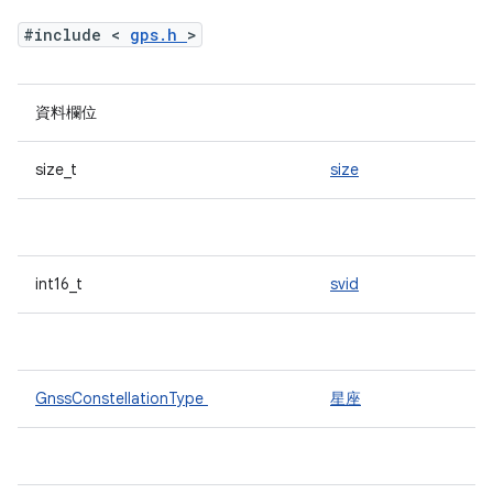
#include <
gps.h
>
資料欄位
size_t
size
int16_t
svid
GnssConstellationType
星座