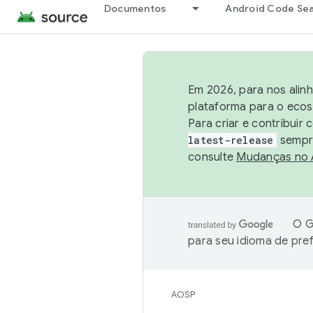
Documentos
Android Code Se
Em 2026, para nos alin
plataforma para o ecos
Para criar e contribuir
latest-release
sempre
consulte
Mudanças no
O G
para seu idioma de pre
AOSP