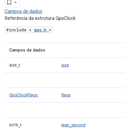
Campos de dados
Referência da estrutura GpsClock
#include <
gps.h
>
Campos de dados
size_t
size
GpsClockFlags
flags
int16_t
leap_second