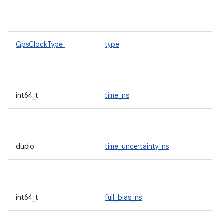
GpsClockType
type
int64_t
time_ns
duplo
time_uncertainty_ns
int64_t
full_bias_ns