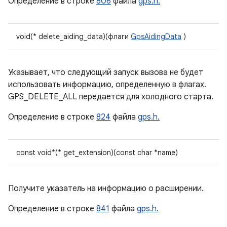
Определение в строке
806
файла
gps.h.
void(* delete_aiding_data)(флаги
GpsAidingData
)
Указывает, что следующий запуск вызова не будет
использовать информацию, определенную в флагах.
GPS_DELETE_ALL передается для холодного старта.
Определение в строке
824
файла
gps.h.
const void*(* get_extension)(const char *name)
Получите указатель на информацию о расширении.
Определение в строке
841
файла
gps.h.