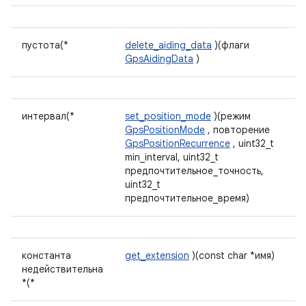
пустота(*
delete_aiding_data
)(флаги
GpsAidingData
)
интервал(*
set_position_mode
)(режим
GpsPositionMode
, повторение
GpsPositionRecurrence
, uint32_t
min_interval, uint32_t
предпочтительное_точность,
uint32_t
предпочтительное_время)
константа
get_extension
)(const char *имя)
недействительна
*(*