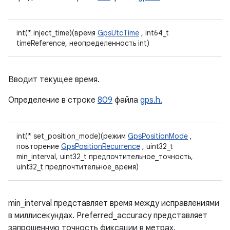
int(* inject_time)(время
GpsUtcTime
, int64_t
timeReference, неопределенность int)
Вводит текущее время.
Определение в строке
809
файла
gps.h.
int(* set_position_mode)(режим
GpsPositionMode
,
повторение
GpsPositionRecurrence
, uint32_t
min_interval, uint32_t предпочтительное_точность,
uint32_t предпочтительное_время)
min_interval представляет время между исправлениями
в миллисекундах. Preferred_accuracy представляет
запрошенную точность фиксации в метрах.