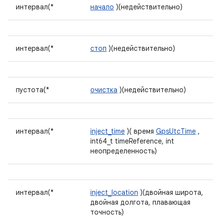
интервал(*
начало
)(недействительно)
интервал(*
стоп
)(недействительно)
пустота(*
очистка
)(недействительно)
интервал(*
inject_time
)( время
GpsUtcTime
,
int64_t timeReference, int
неопределенность)
интервал(*
inject_location
)(двойная широта,
двойная долгота, плавающая
точность)