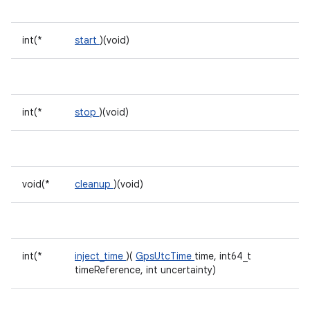
int(*
start
)(void)
int(*
stop
)(void)
void(*
cleanup
)(void)
int(*
inject_time
)(
GpsUtcTime
time, int64_t
timeReference, int uncertainty)