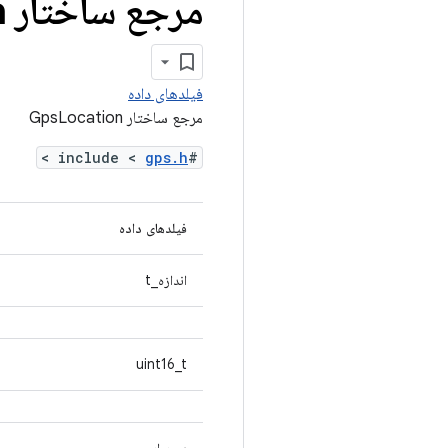
مرجع ساختار Gps
n
فیلدهای داده
مرجع ساختار GpsLocation
>
gps.h
#include <
فیلدهای داده
اندازه_t
uint16_t