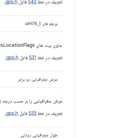
تعریف در خط
543
فایل
gps.h.
پرچم های uint16_t
حاوی بیت های GpsLocationFlags است.
تعریف در خط
531
فایل
gps.h.
عرض جغرافیایی دو برابر
عرض جغرافیایی را بر حسب درجه ن
تعریف در خط
533
فایل
gps.h.
طول جغرافیایی دوتایی