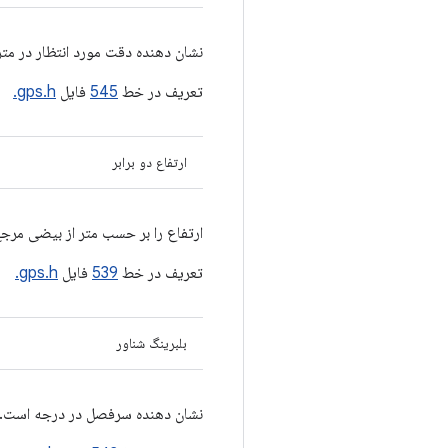
نشان دهنده دقت مورد انتظار در مت
تعریف در خط
545
فایل
gps.h.
ارتفاع دو برابر
ارتفاع را بر حسب متر از بیضی مرجع WGS 84 نشان می ده
تعریف در خط
539
فایل
gps.h.
بلبرینگ شناور
نشان دهنده سرفصل در درجه است.