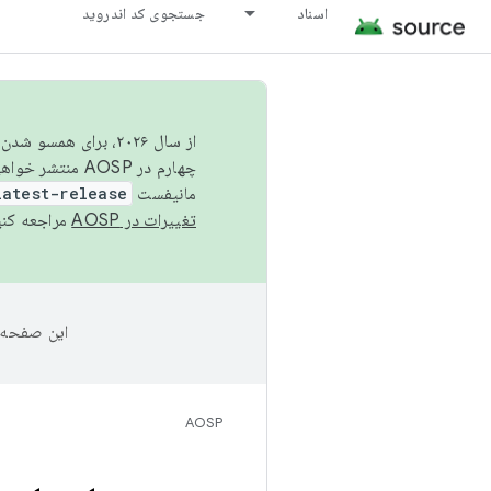
اسناد
جستجوی کد اندروید
از سال ۲۰۲۶، برای ه
چهارم در AOSP منتشر خواهیم کرد. برای ساخت و مشارکت در AOSP،
مانیفست
latest-release
تغییرات در AOSP
مراجعه کنی
این صفحه 
AOSP