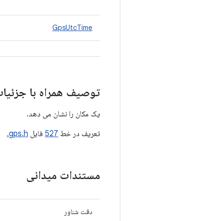
GpsUtcTime
توصیف همراه با جزئیا
یک مکان را نشان می دهد.
تعریف در خط
527
فایل
gps.h.
مستندات میدانی
دقت شناور