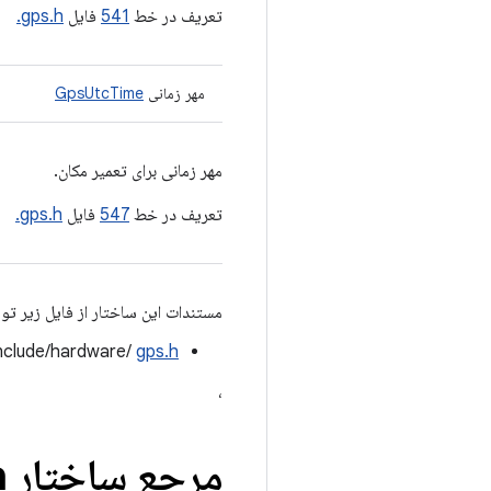
تعریف در خط
541
فایل
gps.h.
مهر زمانی
GpsUtcTime
مهر زمانی برای تعمیر مکان.
تعریف در خط
547
فایل
gps.h.
مستندات این ساختار از فایل زیر تو
nclude/hardware/
gps.h
،
مرجع ساختار Gps
n