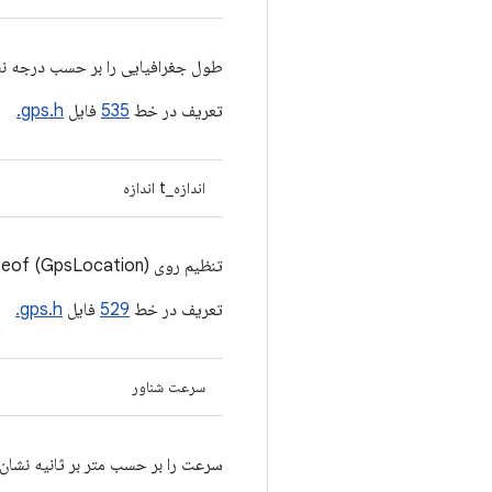
طول جغرافیایی را بر حسب درجه ن
تعریف در خط
535
فایل
gps.h.
اندازه_t اندازه
تنظیم روی sizeof (GpsLocation)
تعریف در خط
529
فایل
gps.h.
سرعت شناور
سرعت را بر حسب متر بر ثانیه نشان