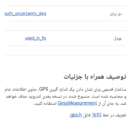
دو برابر
zimuth_uncertainty_deg
بوول
used_in_fix
توصیف همراه با جزئیات
ساختار قدیمی برای نشان دادن یک اندازه گیری GPS، حاوی اطلاعات خام
و محاسبه شده است. منسوخ شده، در نسخه بعدی اندروید حذف خواهد
شد. به جای آن از
GnssMeasurement
استفاده کنید.
تعریف در خط
1610
فایل
gps.h.