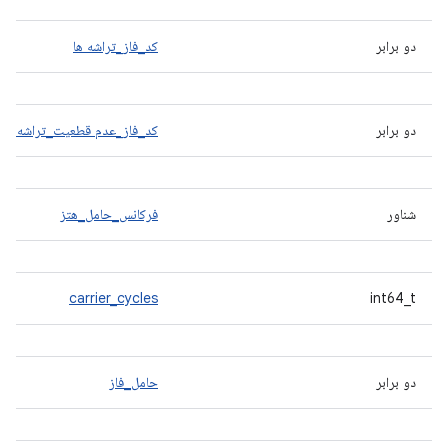
دو برابر
کد_فاز_تراشه ها
دو برابر
کد_فاز_عدم قطعیت_تراشه ها
شناور
فرکانس_حامل_هتز
carrier_cycles
int64_t
دو برابر
حامل_فاز