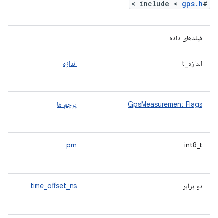
>
gps.h
#include <
فیلدهای داده
اندازه_t
اندازه
GpsMeasurement Flags
پرچم ها
prn
int8_t
دو برابر
time_offset_ns