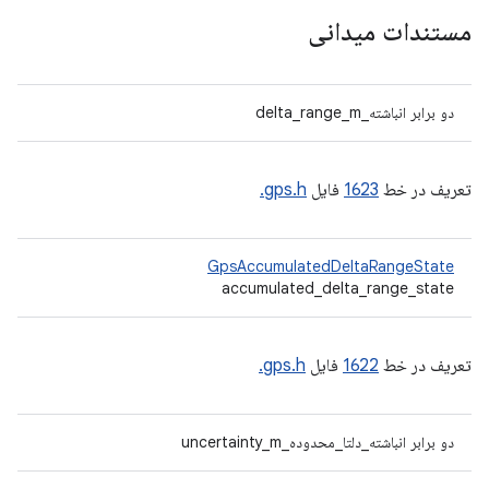
مستندات میدانی
دو برابر انباشته_delta_range_m
تعریف در خط
1623
فایل
gps.h.
GpsAccumulatedDeltaRangeState
accumulated_delta_range_state
تعریف در خط
1622
فایل
gps.h.
دو برابر انباشته_دلتا_محدوده_uncertainty_m