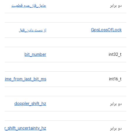
دو برابر
حامل_فاز_عدم قطعیت
GpsLossOfLock
از دست دادن_قفل
bit_number
int32_t
time_from_last_bit_ms
int16_t
دو برابر
doppler_shift_hz
دو برابر
ler_shift_uncertainty_hz