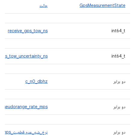
GpsMeasurementState
حالت
receive_gps_tow_ns
int64_t
_gps_tow_uncertainty_ns
int64_t
دو برابر
c_n0_dbhz
دو برابر
pseudorange_rate_mps
دو برابر
نرخ_شبه_عدم قطعیت_mps