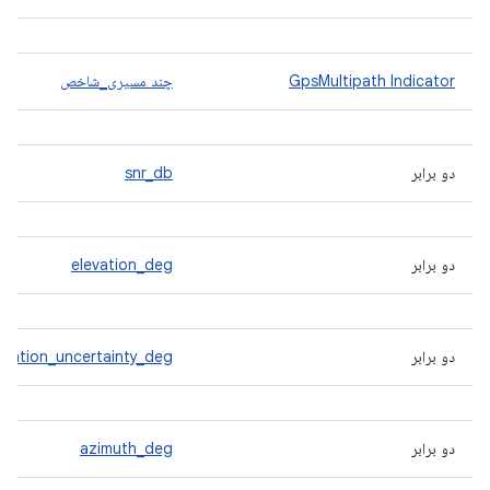
GpsMultipath Indicator
چند مسیری_شاخص
دو برابر
snr_db
دو برابر
elevation_deg
دو برابر
evation_uncertainty_deg
دو برابر
azimuth_deg