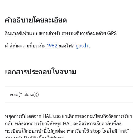
คำอธิบายโดยละเอียด
อินเทอร์เฟซแบบขยายสำหรับการรองรับการวัดผลด้วย GPS
คําจํากัดความที่บรรทัด
1982
ของไฟล์
gps.h
.
เอกสารประกอบในสนาม
void(* close)()
หยุดการอัปเดตจาก HAL และยกเลิกการลงทะเบียนกิจวัตรการเรียก
กลับ หลังจากการเรียกให้หยุด HAL จะถือว่าการเรียกกลับที่ลง
ทะเบียนไว้ก่อนหน้านี้ไม่ถูกต้อง หากเรียกใช้ stop โดยไม่มี "init"