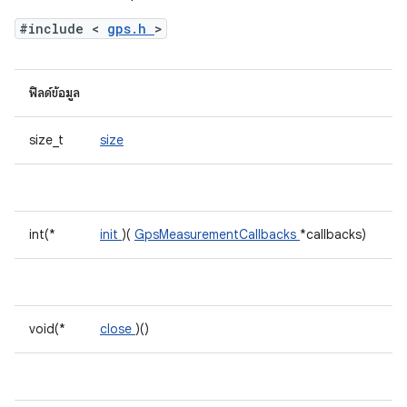
#include <
gps.h
>
ฟิลด์ข้อมูล
size_t
size
int(*
init
)(
GpsMeasurementCallbacks
*callbacks)
void(*
close
)()