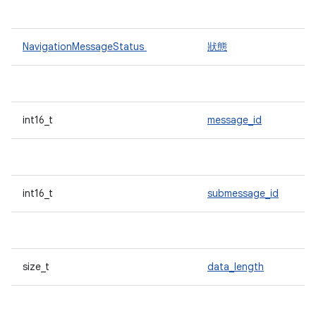
NavigationMessageStatus
狀態
int16_t
message_id
int16_t
submessage_id
size_t
data_length