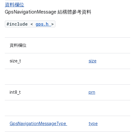
資料欄位
GpsNavigationMessage 結構體參考資料
#include <
gps.h
>
資料欄位
size_t
size
int8_t
prn
GpsNavigationMessageType
type