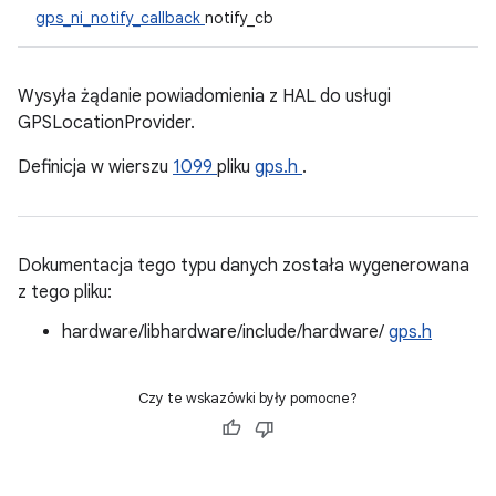
gps_ni_notify_callback
notify_cb
Wysyła żądanie powiadomienia z HAL do usługi
GPSLocationProvider.
Definicja w wierszu
1099
pliku
gps.h
.
Dokumentacja tego typu danych została wygenerowana
z tego pliku:
hardware/libhardware/include/hardware/
gps.h
Czy te wskazówki były pomocne?