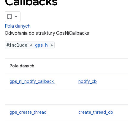
Callbacks
Pola danych
Odwołania do struktury GpsNiCallbacks
#include <
gps.h
>
Pola danych
gps_ni_notify_callback
notify_cb
gps_create_thread
create_thread_cb