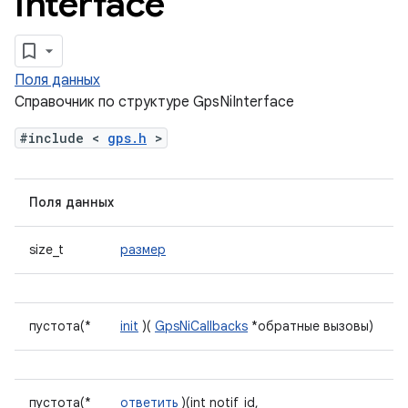
Interface
Поля данных
Справочник по структуре GpsNiInterface
#include <
gps.h
>
Поля данных
size_t
размер
пустота(*
init
)(
GpsNiCallbacks
*обратные вызовы)
пустота(*
ответить
)(int notif_id,