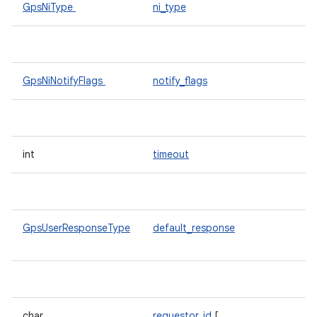
GpsNiType
ni_type
GpsNiNotifyFlags
notify_flags
int
timeout
GpsUserResponseType
default_response
char
requestor_id
[