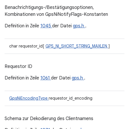
Benachrichtigungs-/Bestätigungsoptionen,
Kombinationen von GpsNiNotifyFlags-Konstanten
Definition in Zeile
1045
der Datei
gps.h
.
char requestor_id[
GPS_NI_SHORT_STRING_MAXLEN
]
Requestor ID
Definition in Zeile
1061
der Datei
gps.h
.
GpsNiEncodingType
requestor_id_encoding
Schema zur Dekodierung des Clientnamens