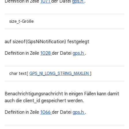
Definition in Zeile
1071
der Datei
gps.h
.
size_t-Größe
auf sizeof(GpsNiNotification) festgelegt
Definition in Zeile
1028
der Datei
gps.h
.
char text[
GPS_NI_LONG_STRING_MAXLEN
]
Benachrichtigungsnachricht In einigen Fällen kann damit
auch die client_id gespeichert werden.
Definition in Zeile
1066
der Datei
gps.h
.