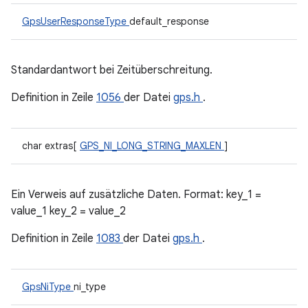
GpsUserResponseType
default_response
Standardantwort bei Zeitüberschreitung.
Definition in Zeile
1056
der Datei
gps.h
.
char extras[
GPS_NI_LONG_STRING_MAXLEN
]
Ein Verweis auf zusätzliche Daten. Format: key_1 =
value_1 key_2 = value_2
Definition in Zeile
1083
der Datei
gps.h
.
GpsNiType
ni_type