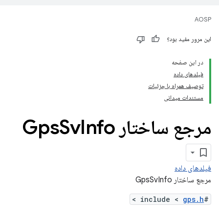
AOSP
این مرور مفید بود؟
در این صفحه
فیلدهای داده
توصیف همراه با جزئیات
مستندات میدانی
مرجع ساختار Gps
Info
Sv
فیلدهای داده
مرجع ساختار GpsSvInfo
>
gps.h
#include <