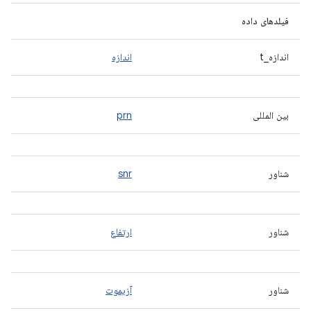
فیلدهای داده
اندازه_t
اندازه
بین المللی
prn
شناور
snr
شناور
ارتفاع
شناور
آزیموت