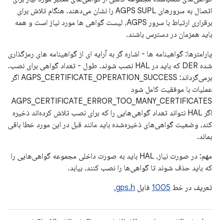
اتصال به سرورهای AGPS SUPL را نشان می‌دهند. هنگام تلاش برای
برقراری ارتباط با سرور AGPS، لیست گواهی ها مورد نیاز است و همه
باید همزمان در دسترس باشند.
پارامترها: گواهینامه ها - اشاره گر به آرایه ای از گواهینامه های رمزگذاری
شده DER که باید در HAL نصب شوند. طول - تعداد گواهی برای نصب.
برمی‌گرداند: AGPS_CERTIFICATE_OPERATION_SUCCESS اگر
عملیات با موفقیت کامل شود
AGPS_CERTIFICATE_ERROR_TOO_MANY_CERTIFICATES
اگر HAL نتواند تعداد گواهی‌هایی را که برای نصب تلاش کرده‌اند ذخیره
کند، وضعیت گواهی‌های ذخیره‌شده باید مانند قبل در این مورد خطا باقی
بماند.
مهم: در صورت نیاز، HAL باید به صورت داخلی مجموعه گواهی‌هایی را
که باید حذف شوند تا گواهی‌ها را نصب کنند، بیابد.
تعریف در خط
1005
فایل
gps.h.