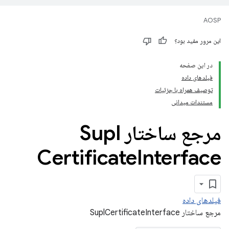
AOSP
این مرور مفید بود؟
در این صفحه
فیلدهای داده
توصیف همراه با جزئیات
مستندات میدانی
مرجع ساختار Supl
Certificate
Interface
فیلدهای داده
مرجع ساختار SuplCertificateInterface