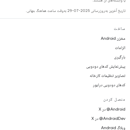
یا وابسته‌های آن هستند.
تاریخ آخرین به‌روزرسانی 2025-07-29 به‌وقت ساعت هماهنگ جهانی.
ساخت
مخزن Android
الزامات
بارگیری
پیش‌نمایش کدهای دودویی
تصاویر تنظیمات کارخانه
کدهای دودویی درایور
متصل کردن
‫‎@Android در X
‫‎@AndroidDev در X
وبلاگ Android