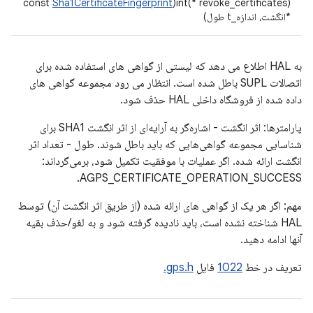
Sha1CertificateFingerprint
int(* revoke_certificates)(const
*انگشت، اندازه_t طول)
به HAL اطلاع می دهد که لیستی از گواهی های استفاده شده برای
اتصالات SUPL باطل شده است. انتظار می رود مجموعه گواهی های
داده شده از فروشگاه داخلی HAL حذف شود.
پارامترها: اثر انگشت - اشاره‌گر به آرایه‌ای از اثر انگشت SHA1 برای
شناسایی مجموعه گواهی‌هایی که باید باطل شوند. طول - تعداد اثر
انگشت ارائه شده. اگر عملیات با موفقیت تکمیل شود، برمی‌گرداند:
AGPS_CERTIFICATE_OPERATION_SUCCESS.
مهم: اگر هر یک از گواهی های ارائه شده (از طریق اثر انگشت آن) توسط
HAL شناخته نشده است، باید نادیده گرفته شود و به لغو/حذف بقیه
آنها ادامه دهید.
تعریف در خط
1022
فایل
gps.h.