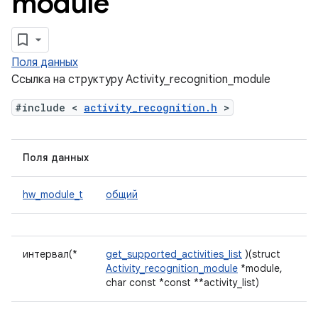
module
Поля данных
Ссылка на структуру Activity_recognition_module
#include <
activity_recognition.h
>
Поля данных
hw_module_t
общий
интервал(*
get_supported_activities_list
)(struct
Activity_recognition_module
*module,
char const *const **activity_list)