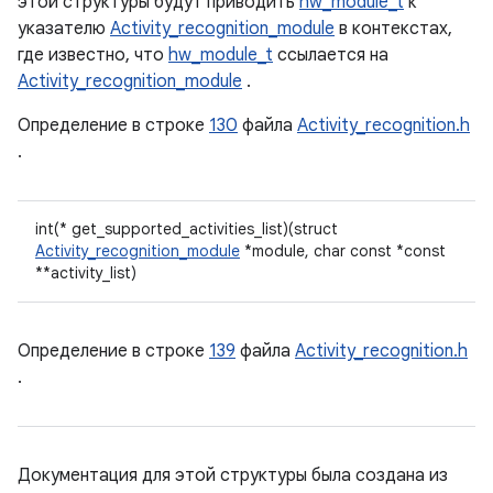
этой структуры будут приводить
hw_module_t
к
указателю
Activity_recognition_module
в контекстах,
где известно, что
hw_module_t
ссылается на
Activity_recognition_module
.
Определение в строке
130
файла
Activity_recognition.h
.
int(* get_supported_activities_list)(struct
Activity_recognition_module
*module, char const *const
**activity_list)
Определение в строке
139
файла
Activity_recognition.h
.
Документация для этой структуры была создана из