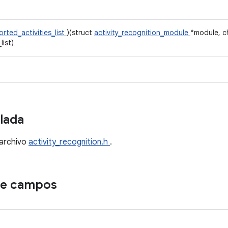
rted_activities_list
)(struct
activity_recognition_module
*module, c
list)
llada
 archivo
activity_recognition.h
.
de campos