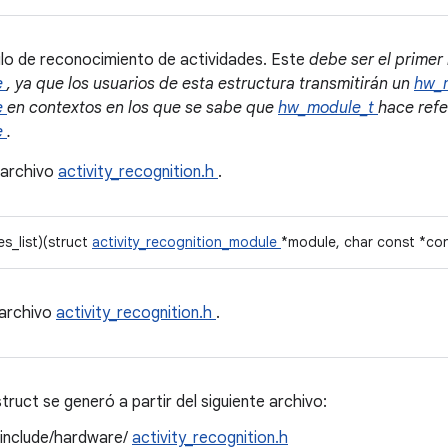
o de reconocimiento de actividades. Este
debe ser el prime
e
, ya que los usuarios de esta estructura transmitirán un
hw_
e
en contextos en los que se sabe que
hw_module_t
hace refe
e
.
 archivo
activity_recognition.h
.
es_list)(struct
activity_recognition_module
*module, char const *cons
 archivo
activity_recognition.h
.
ruct se generó a partir del siguiente archivo:
/include/hardware/
activity_recognition.h