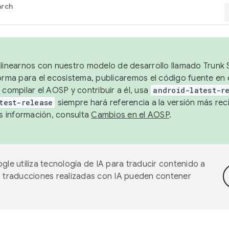
arch
alinearnos con nuestro modelo de desarrollo llamado Trunk S
forma para el ecosistema, publicaremos el código fuente en
 compilar el AOSP y contribuir a él, usa
android-latest-r
test-release
siempre hará referencia a la versión más reci
 información, consulta
Cambios en el AOSP
.
gle utiliza tecnología de IA para traducir contenido a
as traducciones realizadas con IA pueden contener