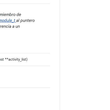
r miembro de
module_t
al puntero
rencia a un
t **activity_list)