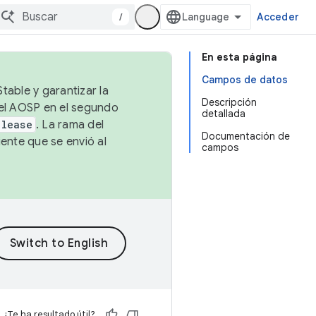
/
Acceder
En esta página
Campos de datos
table y garantizar la
Descripción
 el AOSP en el segundo
detallada
elease
. La rama del
Documentación de
ente que se envió al
campos
¿Te ha resultado útil?