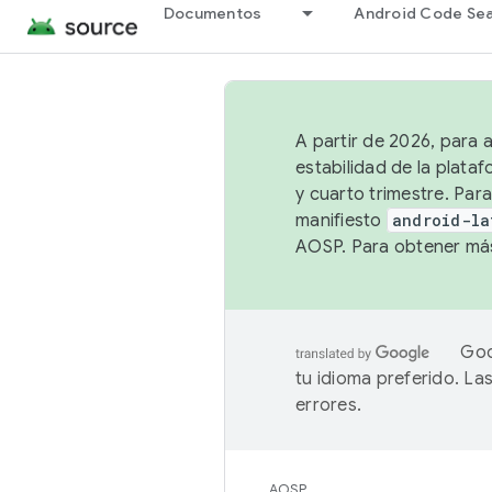
Documentos
Android Code Se
A partir de 2026, para 
estabilidad de la plata
y cuarto trimestre. Para
manifiesto
android-la
AOSP. Para obtener más
Goo
tu idioma preferido. L
errores.
AOSP