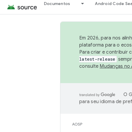
Documentos
Android Code Se
Em 2026, para nos alin
plataforma para o ecos
Para criar e contribuir
latest-release
sempre
consulte
Mudanças no
O G
para seu idioma de pre
AOSP