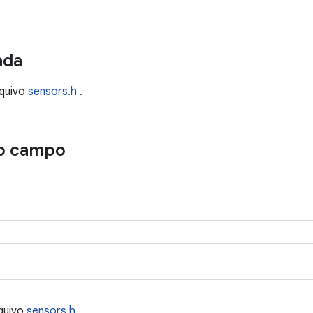
ada
quivo
sensors.h
.
o campo
quivo
sensors.h
.