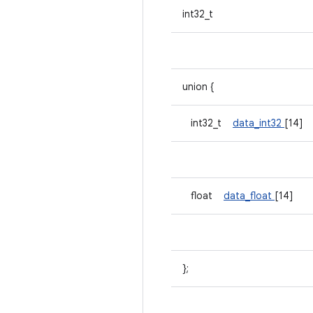
int32_t
union {
int32_t
data_int32
[14]
float
data_float
[14]
};