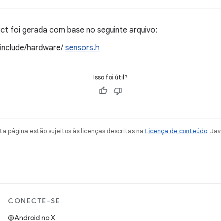
t foi gerada com base no seguinte arquivo:
/include/hardware/
sensors.h
Isso foi útil?
a página estão sujeitos às licenças descritas na
Licença de conteúdo
. Ja
CONECTE-SE
@Android no X