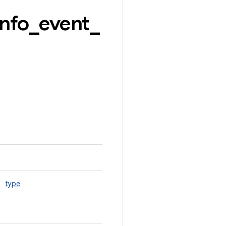
info
_
event
_
type