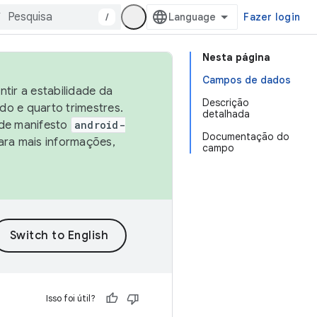
/
Fazer login
Nesta página
Campos de dados
tir a estabilidade da
Descrição
o e quarto trimestres.
detalhada
 de manifesto
android-
Documentação do
ara mais informações,
campo
Isso foi útil?