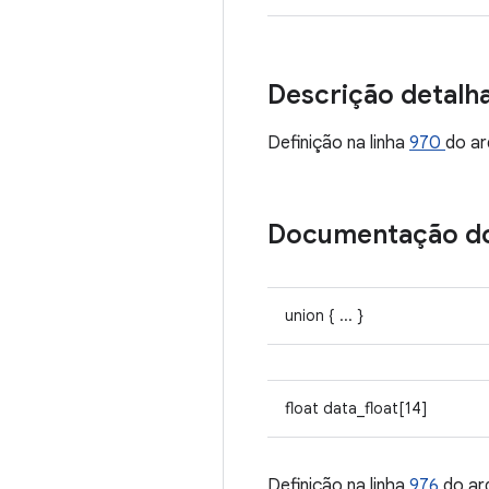
Descrição detalh
Definição na linha
970
do ar
Documentação d
union { ... }
float data_float[14]
Definição na linha
976
do ar