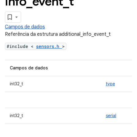
info
_
event
_
t
Campos de dados
Referência da estrutura additional_info_event_t
#include <
sensors.h
>
Campos de dados
int32_t
type
int32_t
serial