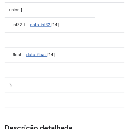
union {
int32_t
data_int32
[14]
float
data_float
[14]
};
Descrição detalhada