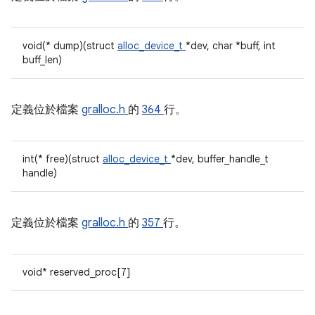
void(* dump)(struct
alloc_device_t
*dev, char *buff, int
buff_len)
定義位於檔案
gralloc.h
的
364
行。
int(* free)(struct
alloc_device_t
*dev, buffer_handle_t
handle)
定義位於檔案
gralloc.h
的
357
行。
void* reserved_proc[7]