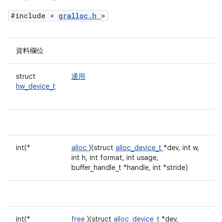
#include <
gralloc.h
>
資料欄位
struct
通用
hw_device_t
int(*
alloc
)(struct
alloc_device_t
*dev, int w,
int h, int format, int usage,
buffer_handle_t *handle, int *stride)
int(*
free
)(struct
alloc_device_t
*dev,