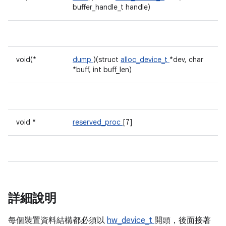
buffer_handle_t handle)
void(*
dump
)(struct
alloc_device_t
*dev, char
*buff, int buff_len)
void *
reserved_proc
[7]
詳細說明
每個裝置資料結構都必須以
hw_device_t
開頭，後面接著