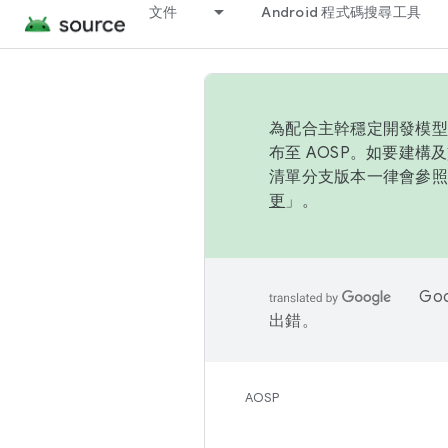
文件
Android 程式碼搜尋工具
為配合主幹穩定開發模型，
布至 AOSP。如要建構及
清單分支版本一律會參照推
更
」。
Go
出錯。
AOSP