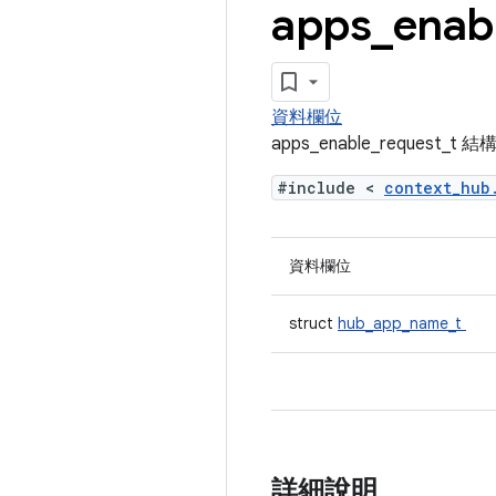
apps
_
enab
資料欄位
apps_enable_request_
#include <
context_hu
資料欄位
struct
hub_app_name_t
詳細說明