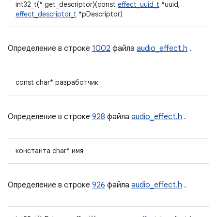
int32_t(* get_descriptor)(const
effect_uuid_t
*uuid,
effect_descriptor_t
*pDescriptor)
Определение в строке
1002
файла
audio_effect.h
.
const char* разработчик
Определение в строке
928
файла
audio_effect.h
.
константа char* имя
Определение в строке
926
файла
audio_effect.h
.