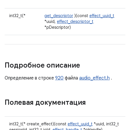
int32_t(*
get_descriptor
)(const
effect_uuid_t
*uuid,
effect_descriptor_t
*pDescriptor)
Подробное описание
Определение в строке
920
файла
audio_effect.h
.
Полевая документация
int32_t(* create_effect)(const
effect_uuid_t
*uuid, int32_t
sessionId, int32_t ioId,
effect_handle_t
*pHandle)