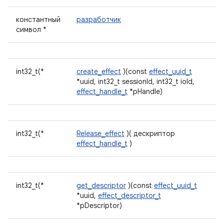
константный
разработчик
символ *
int32_t(*
create_effect
)(const
effect_uuid_t
*uuid, int32_t sessionId, int32_t ioId,
effect_handle_t
*pHandle)
int32_t(*
Release_effect
)( дескриптор
effect_handle_t
)
int32_t(*
get_descriptor
)(const
effect_uuid_t
*uuid,
effect_descriptor_t
*pDescriptor)