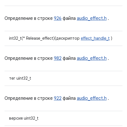
Определение в строке
926
файла
audio_effect.h
.
int32_t(* Release_effect)(дескриптор
effect_handle_t
)
Определение в строке
982
файла
audio_effect.h
.
тег uint32_t
Определение в строке
922
файла
audio_effect.h
.
версия uint32_t