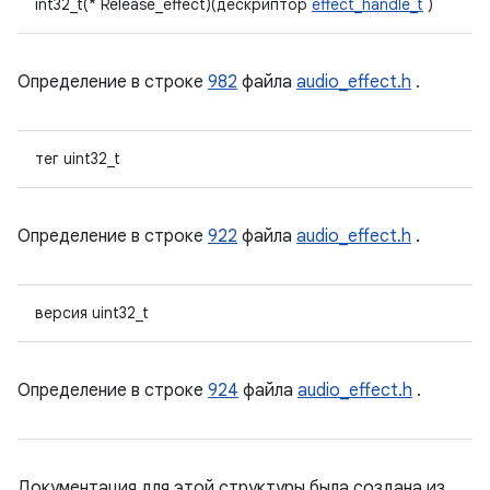
int32_t(* Release_effect)(дескриптор
effect_handle_t
)
Определение в строке
982
файла
audio_effect.h
.
тег uint32_t
Определение в строке
922
файла
audio_effect.h
.
версия uint32_t
Определение в строке
924
файла
audio_effect.h
.
Документация для этой структуры была создана из