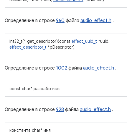
Определение в строке
960
файла
audio_effect.h
.
int32_t(* get_descriptor)(const
effect_uuid_t
*uuid,
effect_descriptor_t
*pDescriptor)
Определение в строке
1002
файла
audio_effect.h
.
const char* разработчик
Определение в строке
928
файла
audio_effect.h
.
константа char* имя