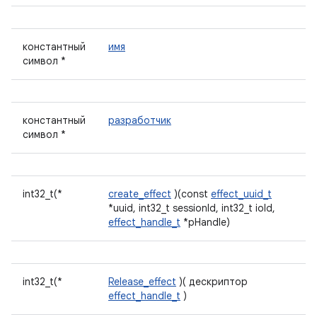
константный
имя
символ *
константный
разработчик
символ *
int32_t(*
create_effect
)(const
effect_uuid_t
*uuid, int32_t sessionId, int32_t ioId,
effect_handle_t
*pHandle)
int32_t(*
Release_effect
)( дескриптор
effect_handle_t
)