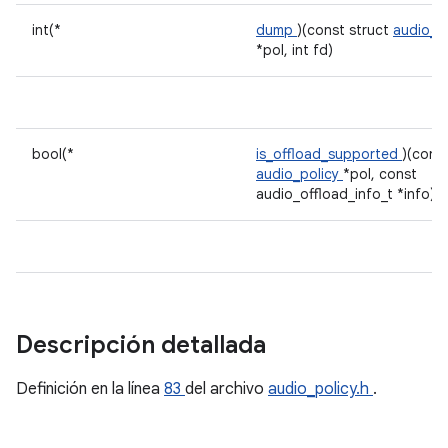
int(*
dump
)(const struct
audio_p
*pol, int fd)
bool(*
is_offload_supported
)(const
audio_policy
*pol, const
audio_offload_info_t *info)
Descripción detallada
Definición en la línea
83
del archivo
audio_policy.h
.