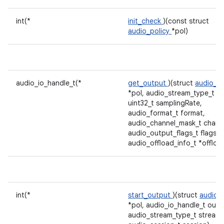
int(*
init_check
)(const struct
audio_policy
*pol)
audio_io_handle_t(*
get_output
)(struct
audio_po
*pol, audio_stream_type_t st
uint32_t samplingRate,
audio_format_t format,
audio_channel_mask_t chann
audio_output_flags_t flags, 
audio_offload_info_t *offloa
int(*
start_output
)(struct
audio_p
*pol, audio_io_handle_t outp
audio_stream_type_t stream,