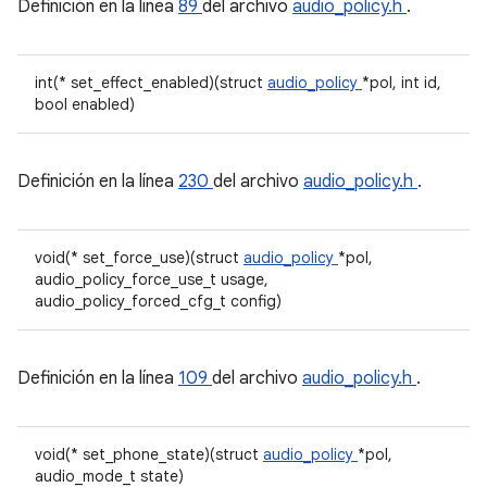
Definición en la línea
89
del archivo
audio_policy.h
.
int(* set_effect_enabled)(struct
audio_policy
*pol, int id,
bool enabled)
Definición en la línea
230
del archivo
audio_policy.h
.
void(* set_force_use)(struct
audio_policy
*pol,
audio_policy_force_use_t usage,
audio_policy_forced_cfg_t config)
Definición en la línea
109
del archivo
audio_policy.h
.
void(* set_phone_state)(struct
audio_policy
*pol,
audio_mode_t state)