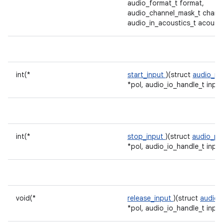
audio_format_t format,
audio_channel_mask_t chann
audio_in_acoustics_t acousti
int(*
start_input
)(struct
audio_po
*pol, audio_io_handle_t input
int(*
stop_input
)(struct
audio_po
*pol, audio_io_handle_t input
void(*
release_input
)(struct
audio_
*pol, audio_io_handle_t input