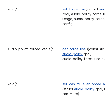
void(*
set_force_use
)(struct
audio
*pol, audio_policy_force_use
usage, audio_policy_forced_
config)
audio_policy_forced_cfg_t(*
get_force_use
)(const struct
audio_policy
*pol,
audio_policy_force_use_t us
void(*
set_can_mute_enforced_aud
(struct
audio_policy
*pol, bo
can_mute)