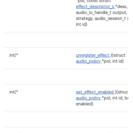
*pol, const struct
effect_descriptor_s
*desc,
audio_io_handle_t output, ui
strategy, audio_session_t ses
int id)
int(*
unregister_effect
)(struct
audio_policy
*pol, int id)
int(*
set_effect_enabled
)(struct
audio_policy
*pol, int id, boo
enabled)