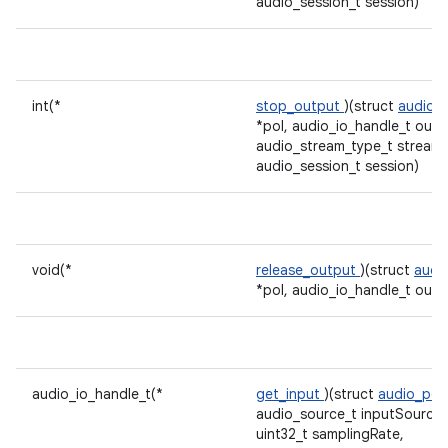
audio_session_t session)
int(*
stop_output
)(struct
audio_p
*pol, audio_io_handle_t outp
audio_stream_type_t stream,
audio_session_t session)
void(*
release_output
)(struct
audi
*pol, audio_io_handle_t outp
audio_io_handle_t(*
get_input
)(struct
audio_pol
audio_source_t inputSource,
uint32_t samplingRate,