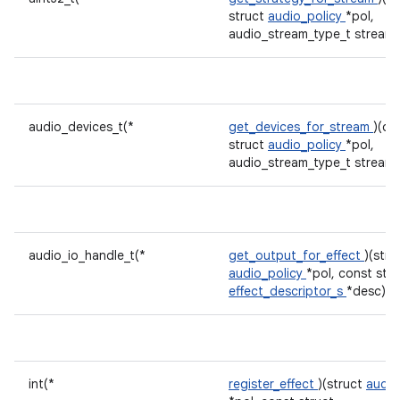
struct
audio_policy
*pol,
audio_stream_type_t stream)
audio_devices_t(*
get_devices_for_stream
)(co
struct
audio_policy
*pol,
audio_stream_type_t stream)
audio_io_handle_t(*
get_output_for_effect
)(stru
audio_policy
*pol, const stru
effect_descriptor_s
*desc)
int(*
register_effect
)(struct
audio