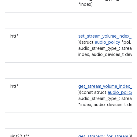
*index)
int(*
set_stream_volume_index_fo
)(struct
audio_policy
*pol,
audio_stream_type_t stream, 
index, audio_devices_t devic
int(*
get_stream_volume_index_fo
)(const struct
audio_policy
*
audio_stream_type_t stream, 
*index, audio_devices_t devi
uint32_t(*
get_strategy_for_stream
)(c