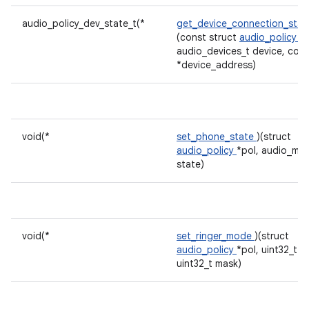
audio_policy_dev_state_t(*
get_device_connection_sta
(const struct
audio_policy
*p
audio_devices_t device, cons
*device_address)
void(*
set_phone_state
)(struct
audio_policy
*pol, audio_mo
state)
void(*
set_ringer_mode
)(struct
audio_policy
*pol, uint32_t 
uint32_t mask)