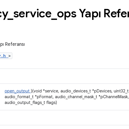
cy
_
service
_
ops Yapı Refe
pı Referansı
cy.h
>
open_output
)(void *service, audio_devices_t *pDevices, uint32_
audio_format_t *pFormat, audio_channel_mask_t *pChannelMask,
audio_output_flags_t flags)