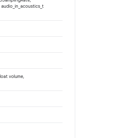
 *pSamplingRate,
 audio_in_acoustics_t
loat volume,