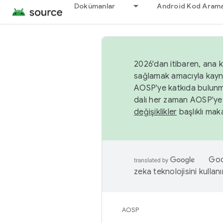
Dokümanlar
Android Kod Arama
2026'dan itibaren, ana k
sağlamak amacıyla kayn
AOSP'ye katkıda bulunm
dalı her zaman AOSP'ye 
değişiklikler
başlıklı maka
Goog
zeka teknolojisini kullanı
AOSP