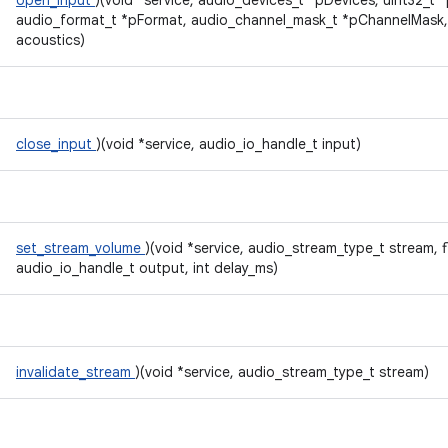
open_input
)(void *service, audio_devices_t *pDevices, uint32_t
audio_format_t *pFormat, audio_channel_mask_t *pChannelMask,
acoustics)
close_input
)(void *service, audio_io_handle_t input)
set_stream_volume
)(void *service, audio_stream_type_t stream, f
audio_io_handle_t output, int delay_ms)
invalidate_stream
)(void *service, audio_stream_type_t stream)