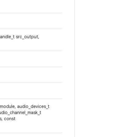
handle_t src_output,
 module, audio_devices_t
audio_channel_mask_t
s, const