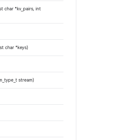
t char *kv_pairs, int
st char *keys)
am_type_t stream)