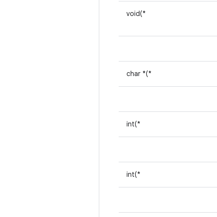
void(*
char *(*
int(*
int(*