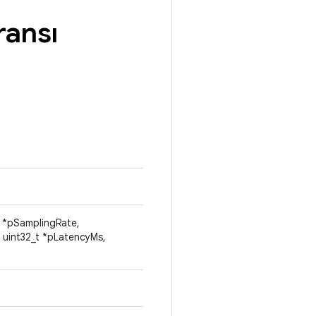
ransı
t *pSamplingRate,
 uint32_t *pLatencyMs,