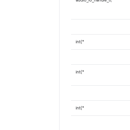
audio_io_handle_t(*
int(*
int(*
int(*