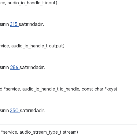
ice, audio_io_handle_t input)
sının
315
satırındadır.
rvice, audio_io_handle_t output)
sının
286
satırındadır.
d *service, audio_io_handle_t io_handle, const char *keys)
sının
350
satırındadır.
d *service, audio_stream_type_t stream)