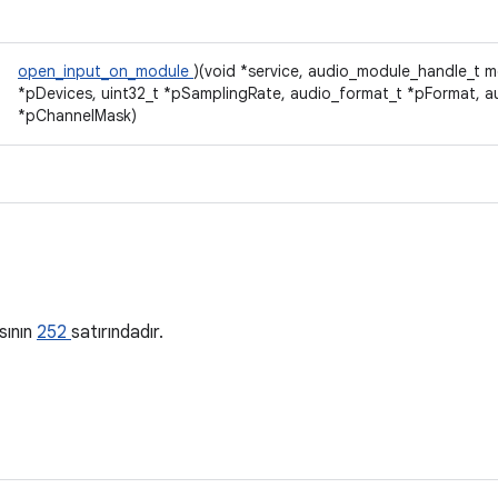
open_input_on_module
)(void *service, audio_module_handle_t m
*pDevices, uint32_t *pSamplingRate, audio_format_t *pFormat, 
*pChannelMask)
a
sının
252
satırındadır.