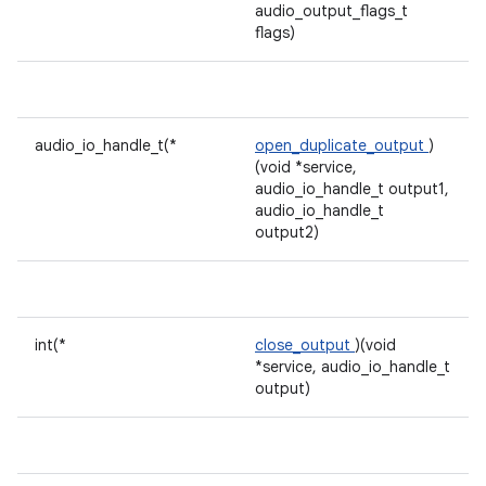
audio_output_flags_t
flags)
audio_io_handle_t(*
open_duplicate_output
)
(void *service,
audio_io_handle_t output1,
audio_io_handle_t
output2)
int(*
close_output
)(void
*service, audio_io_handle_t
output)