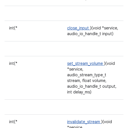
int(*
close_input
)(void *service,
audio_io_handle_t input)
int(*
set_stream_volume
)(void
*service,
audio_stream_type_t
stream, float volume,
audio_io_handle_t output,
int delay_ms)
int(*
invalidate_stream
)(void
*service,