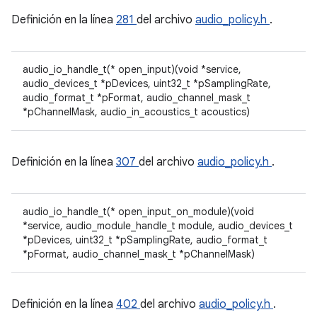
Definición en la línea
281
del archivo
audio_policy.h
.
audio_io_handle_t(* open_input)(void *service,
audio_devices_t *pDevices, uint32_t *pSamplingRate,
audio_format_t *pFormat, audio_channel_mask_t
*pChannelMask, audio_in_acoustics_t acoustics)
Definición en la línea
307
del archivo
audio_policy.h
.
audio_io_handle_t(* open_input_on_module)(void
*service, audio_module_handle_t module, audio_devices_t
*pDevices, uint32_t *pSamplingRate, audio_format_t
*pFormat, audio_channel_mask_t *pChannelMask)
Definición en la línea
402
del archivo
audio_policy.h
.