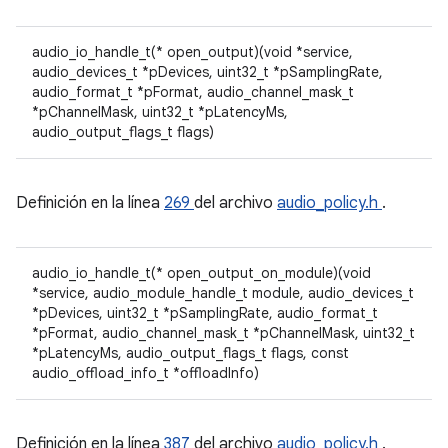
audio_io_handle_t(* open_output)(void *service,
audio_devices_t *pDevices, uint32_t *pSamplingRate,
audio_format_t *pFormat, audio_channel_mask_t
*pChannelMask, uint32_t *pLatencyMs,
audio_output_flags_t flags)
Definición en la línea
269
del archivo
audio_policy.h
.
audio_io_handle_t(* open_output_on_module)(void
*service, audio_module_handle_t module, audio_devices_t
*pDevices, uint32_t *pSamplingRate, audio_format_t
*pFormat, audio_channel_mask_t *pChannelMask, uint32_t
*pLatencyMs, audio_output_flags_t flags, const
audio_offload_info_t *offloadInfo)
Definición en la línea
387
del archivo
audio_policy.h
.