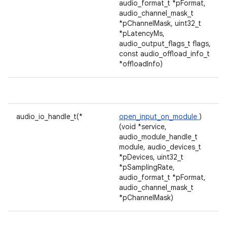
audio_format_t *pFormat,
audio_channel_mask_t
*pChannelMask, uint32_t
*pLatencyMs,
audio_output_flags_t flags,
const audio_offload_info_t
*offloadInfo)
audio_io_handle_t(*
open_input_on_module
)
(void *service,
audio_module_handle_t
module, audio_devices_t
*pDevices, uint32_t
*pSamplingRate,
audio_format_t *pFormat,
audio_channel_mask_t
*pChannelMask)