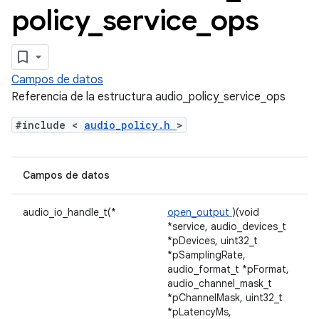
policy
_
service
_
ops
Campos de datos
Referencia de la estructura audio_policy_service_ops
#include <
audio_policy.h
>
Campos de datos
audio_io_handle_t(*
open_output
)(void
*service, audio_devices_t
*pDevices, uint32_t
*pSamplingRate,
audio_format_t *pFormat,
audio_channel_mask_t
*pChannelMask, uint32_t
*pLatencyMs,