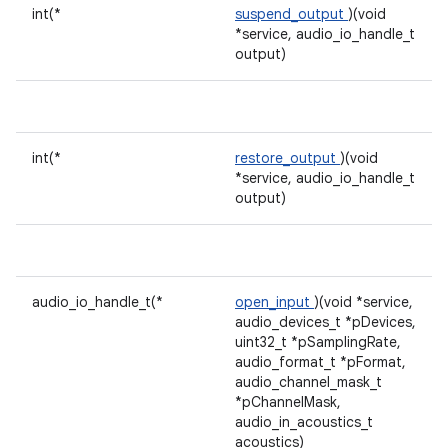
int(*
suspend_output
)(void
*service, audio_io_handle_t
output)
int(*
restore_output
)(void
*service, audio_io_handle_t
output)
audio_io_handle_t(*
open_input
)(void *service,
audio_devices_t *pDevices,
uint32_t *pSamplingRate,
audio_format_t *pFormat,
audio_channel_mask_t
*pChannelMask,
audio_in_acoustics_t
acoustics)