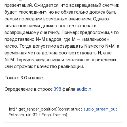
презентаций. Ожидается, что возвращаемый счетчик
будет «последним», но не обязательно должен быть
самым последним возможным значением. Однако
связанное время должно соответствовать
возвращаемому счетчику. Пример: предположим, что
представлено N+M кадров, где M — «маленькое»
число. Тогда допустимо возвращать N вместо N+M, а
временная метка должна соответствовать N, а не
N+M. Термины «недавний» и «малый» не определены.
Они отражают качество реализации.
Только 3.0 и выше.
Определение в строке
398
файла
audio.h
.
int(* get_render_position)(const struct
audio_stream_out
*stream, uint32_t *dsp_frames)