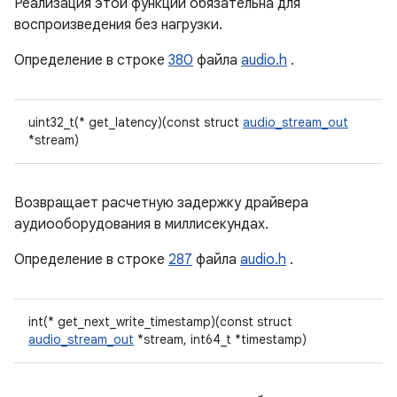
Реализация этой функции обязательна для
воспроизведения без нагрузки.
Определение в строке
380
файла
audio.h
.
uint32_t(* get_latency)(const struct
audio_stream_out
*stream)
Возвращает расчетную задержку драйвера
аудиооборудования в миллисекундах.
Определение в строке
287
файла
audio.h
.
int(* get_next_write_timestamp)(const struct
audio_stream_out
*stream, int64_t *timestamp)