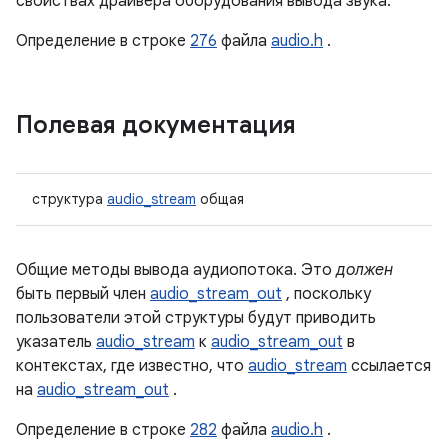
свойствах драйвера оборудования вывода звука.
Определение в строке
276
файла
audio.h
.
Полевая документация
структура
audio_stream
общая
Общие методы вывода аудиопотока. Это
должен
быть первый член
audio_stream_out
, поскольку
пользователи этой структуры будут приводить
указатель
audio_stream
к
audio_stream_out
в
контекстах, где известно, что
audio_stream
ссылается
на
audio_stream_out
.
Определение в строке
282
файла
audio.h
.