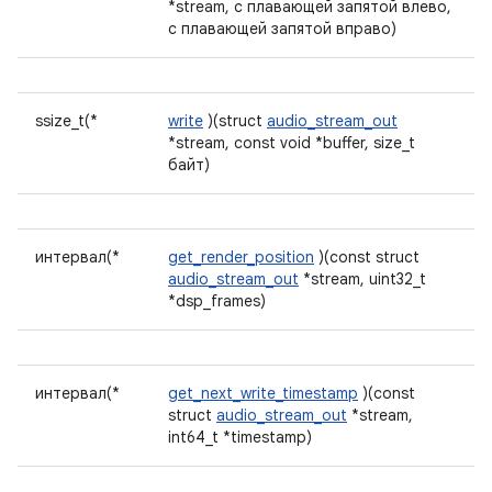
*stream, с плавающей запятой влево,
с плавающей запятой вправо)
ssize_t(*
write
)(struct
audio_stream_out
*stream, const void *buffer, size_t
байт)
интервал(*
get_render_position
)(const struct
audio_stream_out
*stream, uint32_t
*dsp_frames)
интервал(*
get_next_write_timestamp
)(const
struct
audio_stream_out
*stream,
int64_t *timestamp)