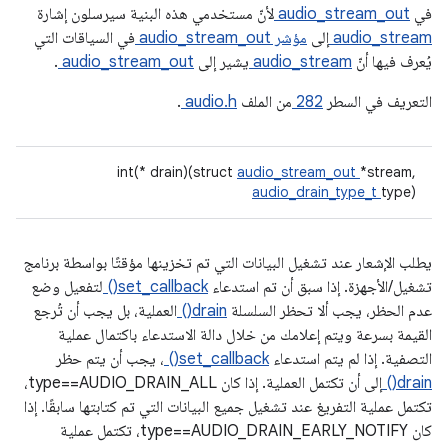
في
audio_stream_out
لأنّ مستخدمي هذه البنية سيرسلون إشارة
audio_stream
إلى
مؤشر audio_stream_out
في السياقات التي
يُعرف فيها أنّ
audio_stream
يشير إلى
audio_stream_out
.
التعريف في السطر
282
من الملف
audio.h
.
int(* drain)(struct
audio_stream_out
*stream,
audio_drain_type_t
type)
يطلب الإشعار عند تشغيل البيانات التي تم تخزينها مؤقتًا بواسطة برنامج
تشغيل/الأجهزة. إذا سبق أن تم استدعاء
set_callback()
لتفعيل وضع
عدم الحظر، يجب ألا تحظر السلسلة
drain()
العملية، بل يجب أن تُرجع
القيمة بسرعة ويتم إعلامك من خلال دالة الاستدعاء باكتمال عملية
التصفية. إذا لم يتم استدعاء
set_callback()
، يجب أن يتم حظر
drain()
إلى أن تكتمل العملية. إذا كان type==AUDIO_DRAIN_ALL،
تكتمل عملية التفريغ عند تشغيل جميع البيانات التي تم كتابتها سابقًا. إذا
كان type==AUDIO_DRAIN_EARLY_NOTIFY، تكتمل عملية