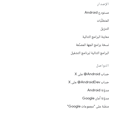
الإصدار
مستودع Android
المتطلّبات
التنزيل
معاينة البرامج الثنائية
نسخة برامج الجهة المصنِّعة
البرامج الثنائية لبرنامج التشغيل
التواصل
حساب ‎@Android على X
حساب ‎@AndroidDev على X
مدوّنة Android
مدوّنة أمان Google
منصّة على "مجموعات Google"