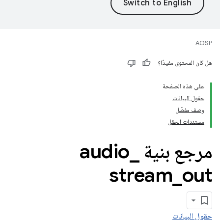
AOSP
هل كان المحتوى مفيدًا؟
على هذه الصفحة
حقول البيانات
وصف مفصّل
مستندات الحقل
مرجع بنية audio
_
stream
_
out
حقول البيانات