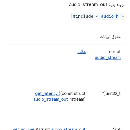
مرجع بنية audio_stream_out
#include <
audio.h
>
حقول البيانات
struct
شائعة
audio_stream
get_latency
)(const struct
uint32_t(*
audio_stream_out
*stream)
set_volume
)(struct
audio_stream_out
int(*