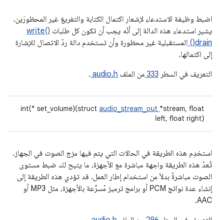
اضبط وظيفة الاستدعاء لإشعار اكتمال الكتابة والتفريغ غير المحظورَين.
يشير استدعاء هذه الدالة إلى أنّه يجب أن تكون كل طلبات
write()
drain()
المستقبلية غير محظورة وأن تستخدم دالة ردّ الاتصال للإشارة
إلى اكتمالها.
التعريف في السطر
333
من الملف
audio.h
.
int(* set_volume)(struct
audio_stream_out
*stream, float
left, float right)
استخدِم هذه الطريقة في الحالات التي يتم فيها مزج الصوت في الجهاز.
تُعدّ هذه الطريقة واجهة مباشرة مع الأجهزة، ما يتيح لك ضبط مستوى
الصوت مباشرةً بدلاً من استخدام إطار العمل. قد تؤدي هذه الطريقة إلى
إنشاء عدة نواتج PCM أو برامج ترميز مُسرَّعة بالأجهزة، مثل MP3 أو
AAC.