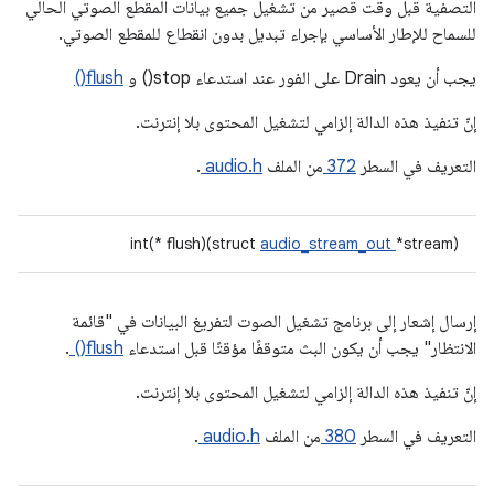
التصفية قبل وقت قصير من تشغيل جميع بيانات المقطع الصوتي الحالي
للسماح للإطار الأساسي بإجراء تبديل بدون انقطاع للمقطع الصوتي.
يجب أن يعود Drain على الفور عند استدعاء stop() و
flush()
إنّ تنفيذ هذه الدالة إلزامي لتشغيل المحتوى بلا إنترنت.
التعريف في السطر
372
من الملف
audio.h
.
int(* flush)(struct
audio_stream_out
*stream)
إرسال إشعار إلى برنامج تشغيل الصوت لتفريغ البيانات في "قائمة
الانتظار" يجب أن يكون البث متوقفًا مؤقتًا قبل استدعاء
flush()
.
إنّ تنفيذ هذه الدالة إلزامي لتشغيل المحتوى بلا إنترنت.
التعريف في السطر
380
من الملف
audio.h
.