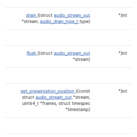
drain
)(struct
audio_stream_out
int(*
*stream,
audio_drain_type_t
type)
flush
)(struct
audio_stream_out
int(*
*stream)
get_presentation_position
)(const
int(*
struct
audio_stream_out
*stream,
uint64_t *frames, struct timespec
*timestamp)