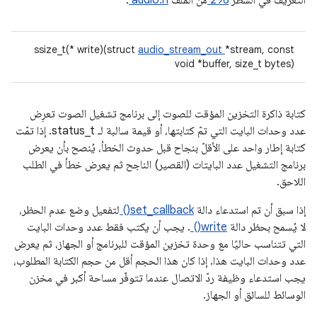
التعريف في السطر
296
من الملف
audio.h
.
ssize_t(* write)(struct
audio_stream_out
*stream, const
void *buffer, size_t bytes)
كتابة ذاكرة التخزين المؤقت للصوت إلى برنامج تشغيل الصوت تعرِض
عدد وحدات البايت التي تمّ كتابتها، أو قيمة سالبة لـ status_t. إذا تمّت
كتابة إطار واحد على الأقلّ بنجاح قبل حدوث الخطأ، يُنصح بأن يعرض
برنامج التشغيل عدد البايتات (القصير) الناجح ثم يعرض خطأ في الطلب
اللاحق.
إذا سبق أن تم استدعاء دالة
set_callback()
لتفعيل وضع عدم الحظر،
لا يُسمح بحظر دالة
write()
. يجب أن يكتب فقط عدد وحدات البايت
التي تتناسب حاليًا مع وحدة تخزين المؤقت للبرنامج أو الجهاز، ثم يعرض
عدد وحدات البايت هذا. إذا كان هذا الحجم أقل من حجم الكتابة المطلوب،
يجب استدعاء وظيفة ردّ الاتصال عندما تتوفّر مساحة أكبر في مخزن
الوسائط للسائق أو الجهاز.