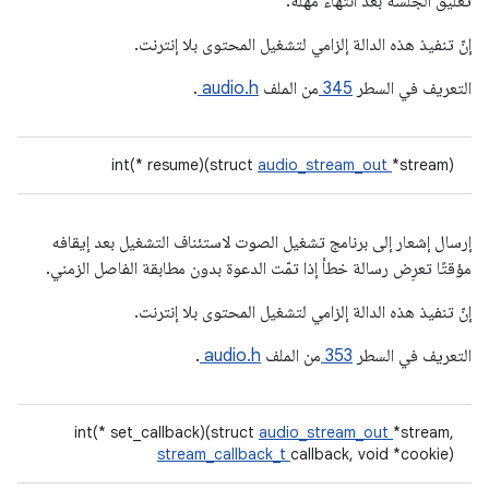
تعليق الجلسة بعد انتهاء مهلة.
إنّ تنفيذ هذه الدالة إلزامي لتشغيل المحتوى بلا إنترنت.
التعريف في السطر
345
من الملف
audio.h
.
int(* resume)(struct
audio_stream_out
*stream)
إرسال إشعار إلى برنامج تشغيل الصوت لاستئناف التشغيل بعد إيقافه
مؤقتًا تعرِض رسالة خطأ إذا تمّت الدعوة بدون مطابقة الفاصل الزمني.
إنّ تنفيذ هذه الدالة إلزامي لتشغيل المحتوى بلا إنترنت.
التعريف في السطر
353
من الملف
audio.h
.
int(* set_callback)(struct
audio_stream_out
*stream,
stream_callback_t
callback, void *cookie)