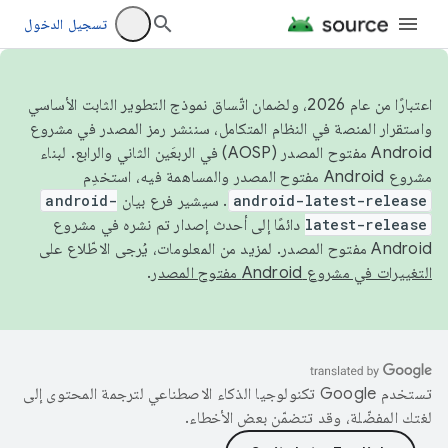
تسجيل الدخول
اعتبارًا من عام 2026، ولضمان اتّساق نموذج التطوير الثابت الأساسي
واستقرار المنصة في النظام المتكامل، سننشر رمز المصدر في مشروع
Android مفتوح المصدر (AOSP) في الربعَين الثاني والرابع. لبناء
مشروع Android مفتوح المصدر والمساهمة فيه، استخدِم
android-latest-release
. سيشير فرع بيان
android-
latest-release
دائمًا إلى أحدث إصدار تم نشره في مشروع
Android مفتوح المصدر. لمزيد من المعلومات، يُرجى الاطّلاع على
التغييرات في مشروع Android مفتوح المصدر
.
تستخدم Google تكنولوجيا الذكاء الاصطناعي لترجمة المحتوى إلى
لغتك المفضّلة، وقد تتضمّن بعض الأخطاء.