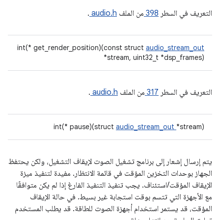
التعريف في السطر
398
من الملف
audio.h
.
int(* get_render_position)(const struct
audio_stream_out
*stream, uint32_t *dsp_frames)
التعريف في السطر
317
من الملف
audio.h
.
int(* pause)(struct
audio_stream_out
*stream)
يتم إرسال إشعار إلى برنامج تشغيل الصوت لإيقاف التشغيل، ولكن يحتفظ
الجهاز بوحدات التخزين المؤقت في قائمة الانتظار. مفيدة لتنفيذ ميزة
الإيقاف المؤقت/استئناف. يجب تنفيذ التنفيذ الفارغ إذا لم يكن متوافقًا
مع الأجهزة التي تتسم بوقت استجابة غير بسيط. في حالة الإيقاف
المؤقت، قد يستمر استخدام أجهزة الصوت للطاقة. قد يطلب المستخدم