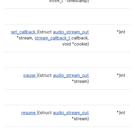
int64_t *timestamp)
set_callback
)(struct
audio_stream_out
int(*
*stream,
stream_callback_t
callback,
void *cookie)
pause
)(struct
audio_stream_out
int(*
*stream)
resume
)(struct
audio_stream_out
int(*
*stream)