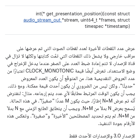
int(* get_presentation_position)(const struct
audio_stream_out
*stream, uint64_t *frames, struct
timespec *timestamp)
عرض عدد اللقطات الأخيرة لعدد لقطات الصوت التي تم عرضها على
مراقب خارجي ولا يشمل ذلك اللقطات التي تمّت كتابتها ولكنّها لا تزال في
قناة الإصدار. لا تتم إعادة ضبط العدد على الصفر عندما يدخل الإخراج في
وضع الاستعداد. تعرض أيضًا قيمة CLOCK_MONOTONIC اعتبارًا من
عدد العروض التقديمية هذا. من المتوقّع أن يكون العدد المعروض
"حديثًا"، ولكن ليس من الضروري أن يكون أحدث قيمة ممكنة. ومع ذلك،
يجب أن يكون الوقت المرتبط مطابقًا لأي عدد يتم إرجاعه. مثال: لنفترض
أنّه تم عرض N+M إطارًا، حيث يكون M عددًا "صغيرًا". في هذه الحالة،
يُسمح بعرض N بدلاً من N+M، ويجب أن يتطابق الطابع الزمني مع N بدلاً
من N+M. لم يتم تحديد المصطلحين "الأخيرة" و"صغيرة". وتعكس هذه
الأرقام جودة التنفيذ.
الإصدار 3.0 والإصدارات الأحدث فقط