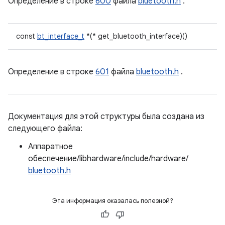
Определение в строке
600
файла
bluetooth.h
.
const
bt_interface_t
*(* get_bluetooth_interface)()
Определение в строке
601
файла
bluetooth.h
.
Документация для этой структуры была создана из
следующего файла:
Аппаратное
обеспечение/libhardware/include/hardware/
bluetooth.h
Эта информация оказалась полезной?