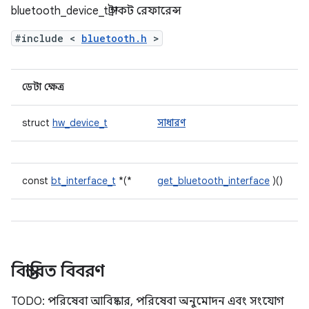
bluetooth_device_t স্ট্রাকট রেফারেন্স
#include <
bluetooth.h
>
ডেটা ক্ষেত্র
struct
hw_device_t
সাধারণ
const
bt_interface_t
*(*
get_bluetooth_interface
)()
বিস্তারিত বিবরণ
TODO: পরিষেবা আবিষ্কার, পরিষেবা অনুমোদন এবং সংযোগ