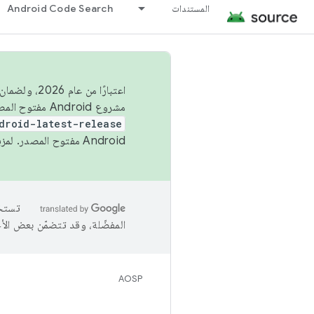
المستندات
Android Code Search
اعتبارًا من
مشروع Android مفتوح المصدر (AOSP) في الربعَين الثاني والرابع. لبناء مشروع Android مفتوح المصدر والمساهمة فيه، استخدِم
droid-latest-release
Android مفتوح المصدر. لمزيد من المعلومات، يُرجى الاطّلاع على
المفضّلة، وقد تتضمّن بعض الأ
AOSP