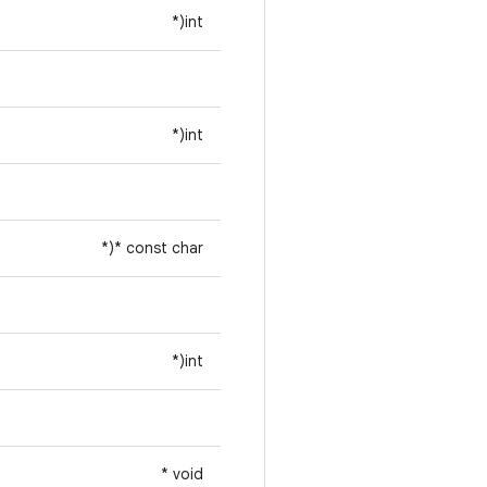
int(*
int(*
const char *(*
int(*
void *