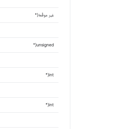
غير موقَّعة(*
unsigned(*
int(*
int(*