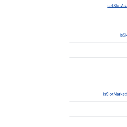
setSlotA
isS
isSlotMarke