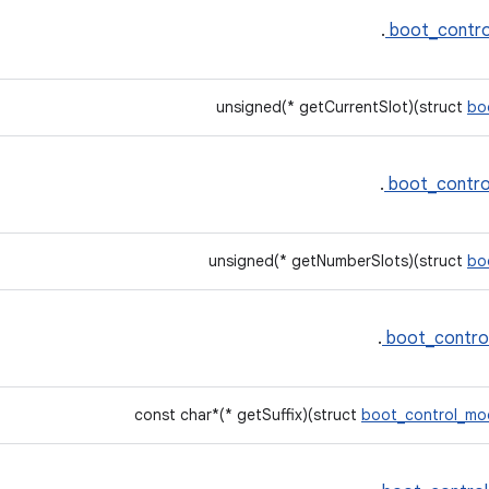
.
boot_contro
unsigned(* getCurrentSlot)(struct
bo
.
boot_contro
unsigned(* getNumberSlots)(struct
bo
.
boot_contro
const char*(* getSuffix)(struct
boot_control_mo