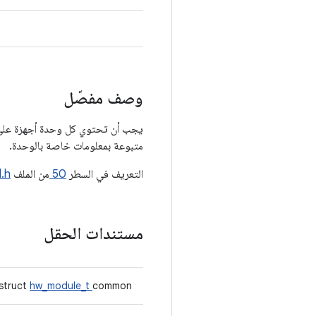
وصف مفصّل
يجب أن تحتوي كل وحدة أجهزة على بنية بيانات باسم HAL_MODULE_INFO_SYM، وي
متبوعة بمعلومات خاصة بالوحدة.
التعريف في السطر
50
من الملف
.h
مستندات الحقل
struct
hw_module_t
common