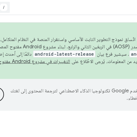
/
 عام 2026، ولضمان اتّساق نموذج التطوير الثابت الأساسي واستقرار المنصة في النظام المت
an
. سيشير فرع بيان
android-latest-release
دائمًا إلى أحدث إ
التغييرات في مشروع Android مفتوح المصدر
تستخدم Google تكنولوجيا الذكاء الاصطناعي لترجمة المحتوى إلى لغتك
خطاء.