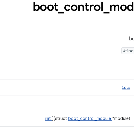
_
control
_
mod
#in
شائعة
init
)(struct
boot_control_module
*module)