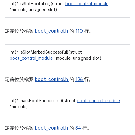
int(* isSlotBootable)(struct
boot_control_module
*module, unsigned slot)
定義位於檔案
boot_control.h
的
110
行。
int(* isSlotMarkedSuccessful)(struct
boot_control_module
*module, unsigned slot)
定義位於檔案
boot_control.h
的
126
行。
int(* markBootSuccessful)(struct
boot_control_module
*module)
定義位於檔案
boot_control.h
的
84
行。