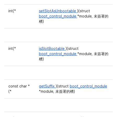
int(*
setSlotAsUnbootable
)(struct
boot_control_module
*module, 未簽署的
槽)
int(*
isSlotBootable
)(struct
boot_control_module
*module, 未簽署的
槽)
const char *
getSuffix
)(struct
boot_control_module
(*
*module, 未簽署的槽)