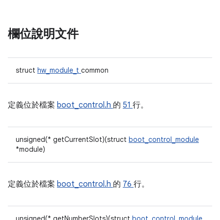
欄位說明文件
struct
hw_module_t
common
定義位於檔案
boot_control.h
的
51
行。
unsigned(* getCurrentSlot)(struct
boot_control_module
*module)
定義位於檔案
boot_control.h
的
76
行。
unsigned(* getNumberSlots)(struct
boot_control_module