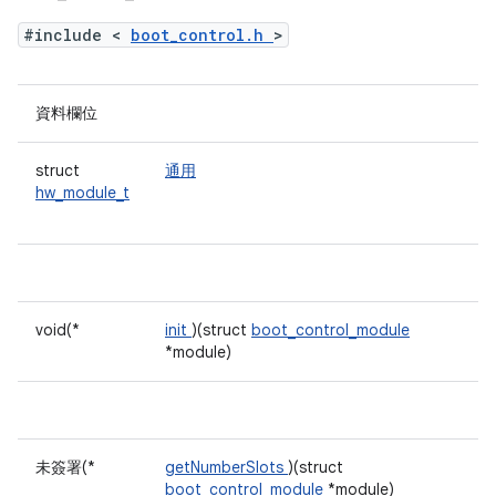
#include <
boot_control.h
>
資料欄位
struct
通用
hw_module_t
void(*
init
)(struct
boot_control_module
*module)
未簽署(*
getNumberSlots
)(struct
boot_control_module
*module)