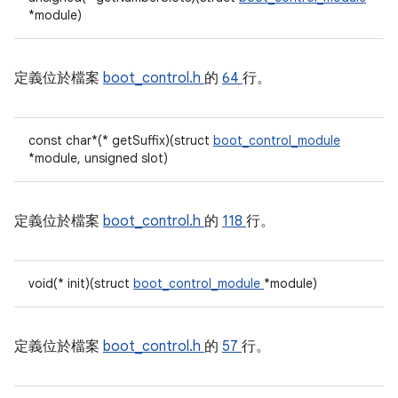
*module)
定義位於檔案
boot_control.h
的
64
行。
const char*(* getSuffix)(struct
boot_control_module
*module, unsigned slot)
定義位於檔案
boot_control.h
的
118
行。
void(* init)(struct
boot_control_module
*module)
定義位於檔案
boot_control.h
的
57
行。