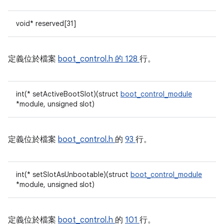
void* reserved[31]
定義位於檔案
boot_control.h 的
128
行。
int(* setActiveBootSlot)(struct
boot_control_module
*module, unsigned slot)
定義位於檔案
boot_control.h
的
93
行。
int(* setSlotAsUnbootable)(struct
boot_control_module
*module, unsigned slot)
定義位於檔案
boot_control.h
的
101
行。