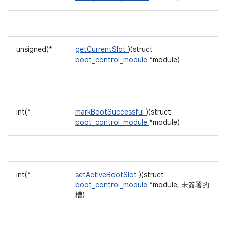
unsigned(*
getCurrentSlot
)(struct
boot_control_module
*module)
int(*
markBootSuccessful
)(struct
boot_control_module
*module)
int(*
setActiveBootSlot
)(struct
boot_control_module
*module, 未簽署的
槽)