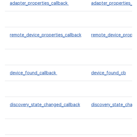
adapter_properties_callback
adapter_properties_c
remote_device_properties_callback
remote_device_proper
device_found_callback
device_found_cb
discovery_state_changed_callback
discovery_state_chan