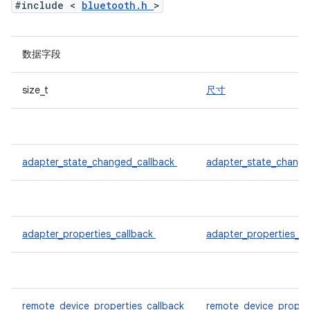
#include <
bluetooth.h
>
数据字段
size_t
尺寸
adapter_state_changed_callback
adapter_state_chang
adapter_properties_callback
adapter_properties_c
remote_device_properties_callback
remote_device_proper