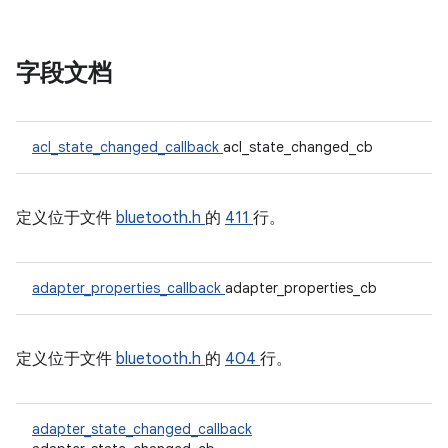
字段文档
acl_state_changed_callback
acl_state_changed_cb
定义位于文件
bluetooth.h
的
411
行。
adapter_properties_callback
adapter_properties_cb
定义位于文件
bluetooth.h
的
404
行。
adapter_state_changed_callback