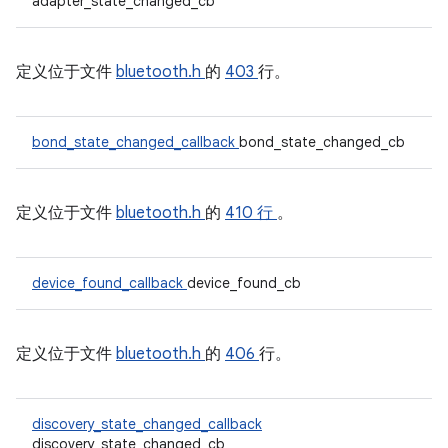
adapter_state_changed_cb
定义位于文件
bluetooth.h
的
403
行。
bond_state_changed_callback
bond_state_changed_cb
定义位于文件
bluetooth.h
的
410 行
。
device_found_callback
device_found_cb
定义位于文件
bluetooth.h
的
406
行。
discovery_state_changed_callback
discovery_state_changed_cb