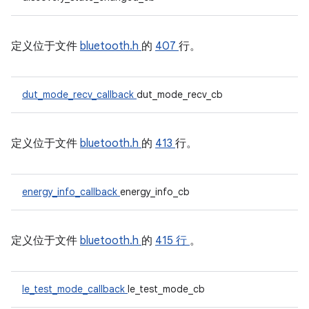
定义位于文件
bluetooth.h
的
407
行。
dut_mode_recv_callback
dut_mode_recv_cb
定义位于文件
bluetooth.h
的
413
行。
energy_info_callback
energy_info_cb
定义位于文件
bluetooth.h
的
415 行
。
le_test_mode_callback
le_test_mode_cb