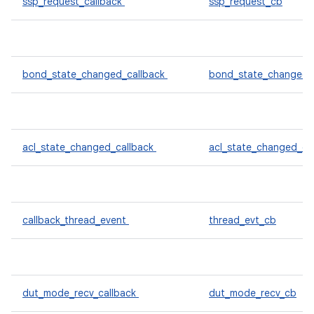
ssp_request_callback
ssp_request_cb
bond_state_changed_callback
bond_state_changed
acl_state_changed_callback
acl_state_changed_cb
callback_thread_event
thread_evt_cb
dut_mode_recv_callback
dut_mode_recv_cb