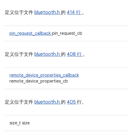
定义位于文件
bluetooth.h
的
414 行
。
pin_request_callback
pin_request_cb
定义位于文件
bluetooth.h
的
408 行
。
remote_device_properties_callback
remote_device_properties_cb
定义位于文件
bluetooth.h
的
405
行。
size_t size