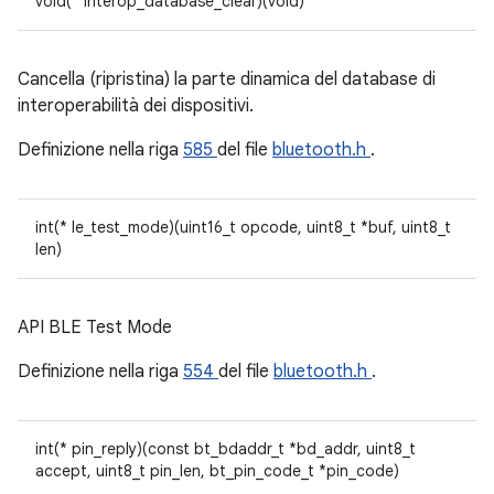
void(* interop_database_clear)(void)
Cancella (ripristina) la parte dinamica del database di
interoperabilità dei dispositivi.
Definizione nella riga
585
del file
bluetooth.h
.
int(* le_test_mode)(uint16_t opcode, uint8_t *buf, uint8_t
len)
API BLE Test Mode
Definizione nella riga
554
del file
bluetooth.h
.
int(* pin_reply)(const bt_bdaddr_t *bd_addr, uint8_t
accept, uint8_t pin_len, bt_pin_code_t *pin_code)