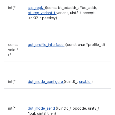
int(*
ssp_reply
)(const bt_bdaddr_t *bd_addr,
bt_ssp_variant_t
variant, uint8_t accept,
uint32_t passkey)
const
get_profile_interface
)(const char *profile_id)
void *
(*
int(*
dut_mode_configure
)(uint8_t
enable
)
int(*
dut_mode_send
)(uint16_t opcode, uint8_t
*buf, uint8_t len)