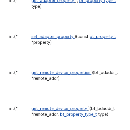
int(*
get_adapter_property
)(
bt_property_type_t
type)
int(*
set_adapter_property
)(const
bt_property_t
*property)
int(*
get_remote_device_properties
)(bt_bdaddr_t
*remote_addr)
int(*
get_remote_device_property
)(bt_bdaddr_t
*remote_addr,
bt_property_type_t
type)