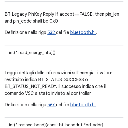
BT Legacy PinKey Reply If accept==FALSE, then pin_len
and pin_code shall be 0x0
Definizione nella riga
532
del file
bluetooth.h
.
int(* read_energy_info)()
Leggi i dettagli delle informazioni sull'energia: il valore
restituito indica BT_STATUS_SUCCESS o
BT_STATUS_NOT_READY. Il successo indica che il
comando VSC è stato inviato al controller
Definizione nella riga
567
del file
bluetooth.h
.
int(* remove_bond)(const bt_bdaddr_t *bd_addr)