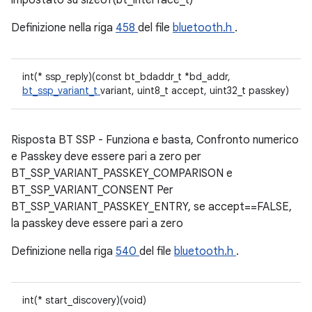
impostato su sizeof(bt_interface_t)
Definizione nella riga
458
del file
bluetooth.h
.
int(* ssp_reply)(const bt_bdaddr_t *bd_addr,
bt_ssp_variant_t
variant, uint8_t accept, uint32_t passkey)
Risposta BT SSP - Funziona e basta, Confronto numerico
e Passkey deve essere pari a zero per
BT_SSP_VARIANT_PASSKEY_COMPARISON e
BT_SSP_VARIANT_CONSENT Per
BT_SSP_VARIANT_PASSKEY_ENTRY, se accept==FALSE,
la passkey deve essere pari a zero
Definizione nella riga
540
del file
bluetooth.h
.
int(* start_discovery)(void)