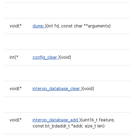
void(*
dump
)(int fd, const char **arguments)
int(*
config_clear
)(void)
void(*
interop_database_clear
)(void)
void(*
interop_database_add
)(uint16_t feature,
const bt_bdaddr_t *addr, size_t len)