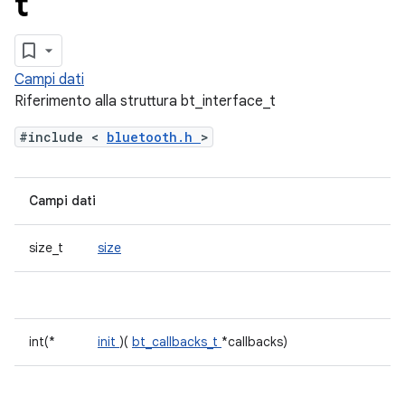
t
Campi dati
Riferimento alla struttura bt_interface_t
#include <
bluetooth.h
>
Campi dati
size_t
size
int(*
init
)(
bt_callbacks_t
*callbacks)