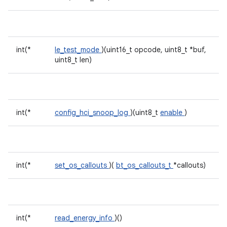
int(*
le_test_mode
)(uint16_t opcode, uint8_t *buf,
uint8_t len)
int(*
config_hci_snoop_log
)(uint8_t
enable
)
int(*
set_os_callouts
)(
bt_os_callouts_t
*callouts)
int(*
read_energy_info
)()