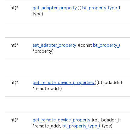
int(*
get_adapter_property
)(
bt_property_type_t
type)
int(*
set_adapter_property
)(const
bt_property_t
*property)
int(*
get_remote_device_properties
)(bt_bdaddr_t
*remote_addr)
int(*
get_remote_device_property
)(bt_bdaddr_t
*remote_addr,
bt_property_type_t
type)