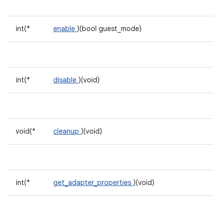
int(*
enable
)(bool guest_mode)
int(*
disable
)(void)
void(*
cleanup
)(void)
int(*
get_adapter_properties
)(void)