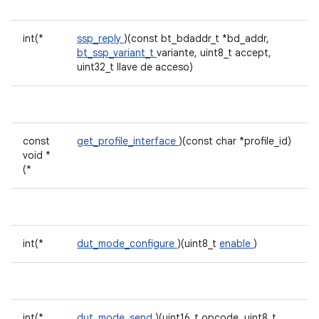
int(*
ssp_reply
)(const bt_bdaddr_t *bd_addr,
bt_ssp_variant_t
variante, uint8_t accept,
uint32_t llave de acceso)
const
get_profile_interface
)(const char *profile_id)
void *
(*
int(*
dut_mode_configure
)(uint8_t
enable
)
int(*
dut_mode_send
)(uint16_t opcode, uint8_t