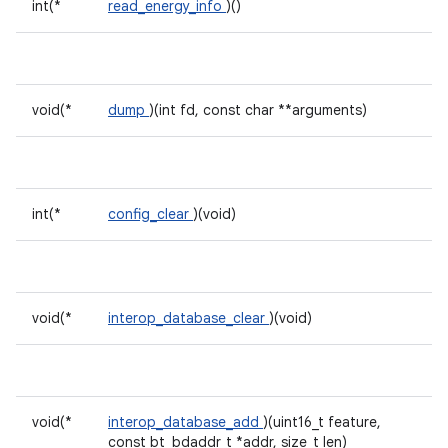
int(*
read_energy_info
)()
void(*
dump
)(int fd, const char **arguments)
int(*
config_clear
)(void)
void(*
interop_database_clear
)(void)
void(*
interop_database_add
)(uint16_t feature,
const bt_bdaddr_t *addr, size_t len)