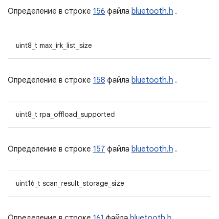
Определение в строке
156
файла
bluetooth.h
.
uint8_t max_irk_list_size
Определение в строке
158
файла
bluetooth.h
.
uint8_t rpa_offload_supported
Определение в строке
157
файла
bluetooth.h
.
uint16_t scan_result_storage_size
Определение в строке
161
файла
bluetooth.h
.