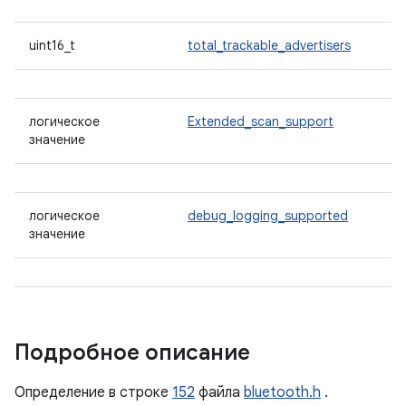
uint16_t
total_trackable_advertisers
логическое
Extended_scan_support
значение
логическое
debug_logging_supported
значение
Подробное описание
Определение в строке
152
файла
bluetooth.h
.