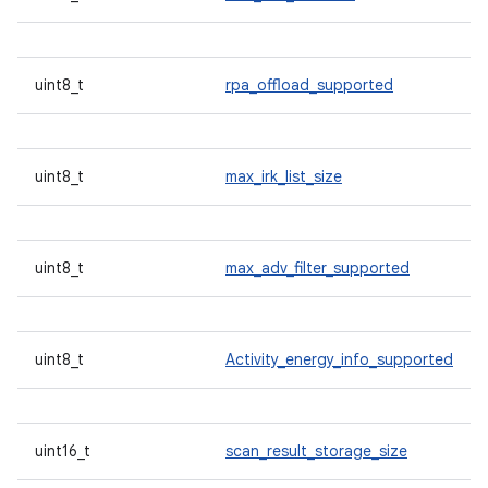
uint8_t
rpa_offload_supported
uint8_t
max_irk_list_size
uint8_t
max_adv_filter_supported
uint8_t
Activity_energy_info_supported
uint16_t
scan_result_storage_size