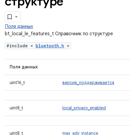
структуре
Поля данных
bt_local_le_features_t Справочник по структуре
#include <
bluetooth.h
>
Поля данных
uint16_t
версия_поддерживается
uint8_t
local_privacy_enabled
uint8_t
max_adv_instance