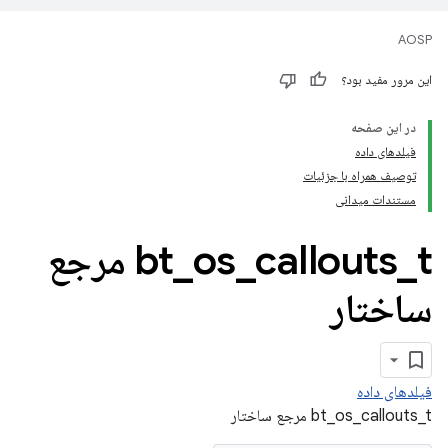
AOSP
این مرور مفید بود؟
در این صفحه
فیلدهای داده
توصیف همراه با جزئیات
مستندات میدانی
_
callouts
_
os
_
bt
t مرجع
ساختار
فیلدهای داده
bt_os_callouts_t مرجع ساختار